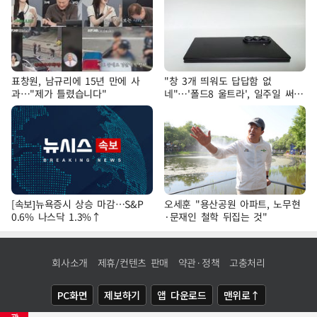
표창원, 남규리에 15년 만에 사
"창 3개 띄워도 답답함 없
과…"제가 틀렸습니다"
네"…'폴드8 울트라', 일주일 써보
니
[속보]뉴욕증시 상승 마감…S&P
오세훈 "용산공원 아파트, 노무현
0.6% 나스닥 1.3%↑
·문재인 철학 뒤집는 것"
회사소개
제휴/컨텐츠 판매
약관·정책
고충처리
PC화면
제보하기
앱 다운로드
맨위로↑