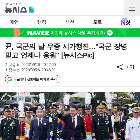
메인
랭킹
섹션
포토
尹, 국군의 날 우중 시가행진…"국군 장병
믿고 언제나 응원" [뉴시스Pic]
기사등록
2023/09/26 20:42:00
가
가
최종수정
2023/09/26 20:46:01
구글에서 선호하는 매체로 추가