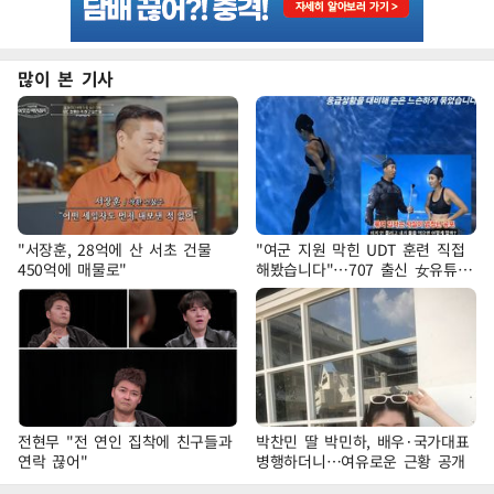
많이 본 기사
"서장훈, 28억에 산 서초 건물
"여군 지원 막힌 UDT 훈련 직접
450억에 매물로"
해봤습니다"…707 출신 女유튜버
'완벽 소화'
전현무 "전 연인 집착에 친구들과
박찬민 딸 박민하, 배우·국가대표
연락 끊어"
병행하더니…여유로운 근황 공개