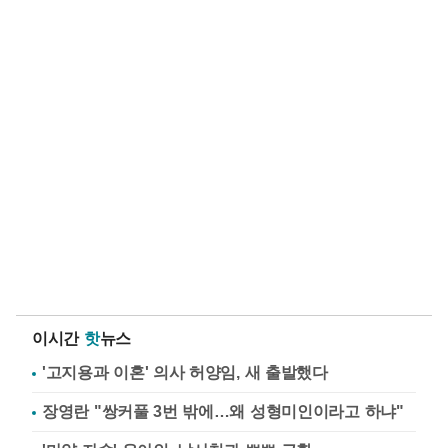
이시간
핫
뉴스
'고지용과 이혼' 의사 허양임, 새 출발했다
장영란 "쌍커풀 3번 밖에…왜 성형미인이라고 하냐"