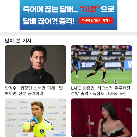
많이 본 기사
한정수 "황정민 선배만 피해…떳
LAFC 손흥민, 리그스컵 톨루카전
떳하면 신분 공개하라"
선발 출격…득점포 재가동 도전