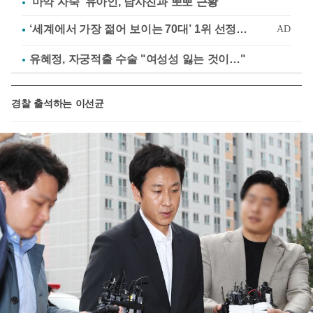
'마약 자숙' 유아인, 남사친과 뽀뽀 근황
유혜정, 자궁적출 수술 "여성성 잃는 것이…"
경찰 출석하는 이선균