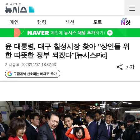
메인
랭킹
섹션
포토
윤 대통령, 대구 칠성시장 찾아 "상인들 위
한 따뜻한 정부 되겠다"[뉴시스Pic]
기사등록
2023/11/07 18:37:03
가
가
구글에서 선호하는 매체로 추가