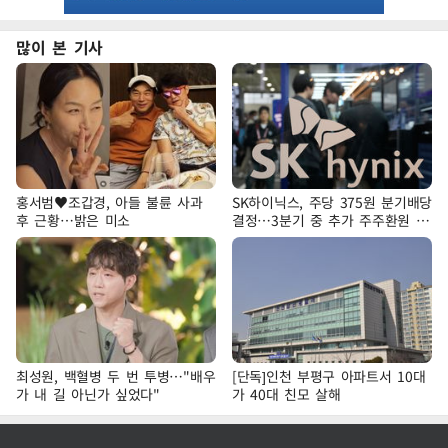
많이 본 기사
홍서범♥조갑경, 아들 불륜 사과
SK하이닉스, 주당 375원 분기배당
후 근황…밝은 미소
결정…3분기 중 추가 주주환원 발
표
최성원, 백혈병 두 번 투병…"배우
[단독]인천 부평구 아파트서 10대
가 내 길 아닌가 싶었다"
가 40대 친모 살해