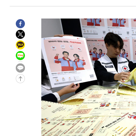
-9141초 전 >
외신들도 주목한 韓축구 파문…"국민적 공분에 수사 재개"
-9112초 전 >
11시간 압수수색에 성접대 파문까지…'쑥대밭' 된 축구협
-8134초 전 >
[속보]규제합리화위원회 부위원장에 김태유 서울대 공대 
태 후임
-4492초 전 >
[속보]국힘 윤리위, '돌려차기 발언' 진종오·서범수 징계 
3분 전 >
[속보] 7월 중국 수출 23.9%↑ 수입 27.5%↑…무역총액 25.
50분 전 >
[속보]'채상병 순직 책임' 임성근, 항소심도 징역 3년
-30656초 전 >
[속보]이 대통령 "부동산 공급 기존 사고방식 매달리지 
실천"
-29741초 전 >
이란, "오만과 '중앙 단일 루트' 합의…북쪽 인바운드·남
운드는 임시"
-21309초 전 >
"낮 기온 소폭 하락"…수도권 폭염중대경보, 폭염경보로
-21273초 전 >
[속보]이 대통령, '호우피해' 안동·의성 관할 4개 면 특
선포
-21236초 전 >
[단독]중수청 지원 검사들, 정원 초과 시 낮은 계급 임용
갈 수도
-19207초 전 >
낮 최고 37도 찜통더위…곳곳 소나기·강원 많은 비[내일
-17513초 전 >
SK하이닉스, 용인·청주 팹에 54조 투자…"AI 메모리 수
응"
-14369초 전 >
여자배구 이재영·이다영 자매, 아제르바이잔 투란VC 입
-13622초 전 >
외국인 심판 성 접대 7경기 들여다보니…한국 축구 '5승 2
-13356초 전 >
[속보]코스닥, 2.86포인트(0.36%) 내린 798.81마감