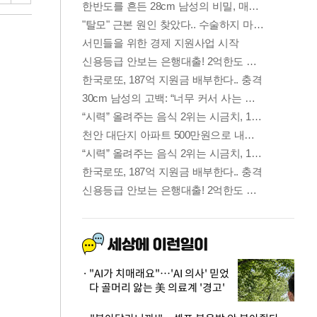
"AI가 치매래요"…'AI 의사' 믿었
다 골머리 앓는 美 의료계 '경고'