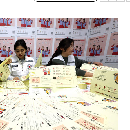
회
교수…이병
절차 개시
3%↑
말고 과감히
쪽 아웃바
 하향
별재난지역
…희망지 못
날씨]
요 선제 대
단
무'