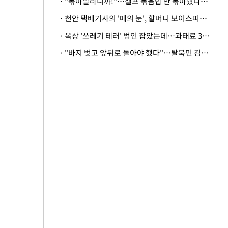
· "볶아달라니까!"…셀프 볶음밥 안 볶아줬다고 사장 폭행한 손님
· 천안 택배기사의 '매의 눈', 할머니 보이스피싱 피해 막아
· 옥상 '쓰레기 테러' 범인 잡았는데…과태료 3만원 처분에 숙박업주 허탈
· "바지 벗고 앞뒤로 돌아야 했다"…탈북민 김서아, 기쁨조 검사 수치심 회상