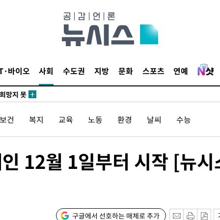
말고 과감히
쪽 아웃바
 하향
IT·바이오
사회
수도권
지방
문화
스포츠
연예
별재난지역
…희망지 못
날씨]
요 선제 대
/보건
복지
교육
노동
환경
날씨
수능
단
무'
인 12월 1일부터 시작 [뉴시
 마쳐
부장 기소
구글에서 선호하는 매체로 추가