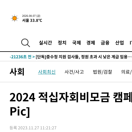
50분 전 >
[속보]'채상병 순직 책임' 임성근, 항소심도 징역 3년
2026.08.07 (금)
서울 33.8℃
-30656초 전 >
[속보]이 대통령 "부동산 공급 기존 사고방식 매달리지 
실천"
-29741초 전 >
이란, "오만과 '중앙 단일 루트' 합의…북쪽 인바운드·남
운드는 임시"
-21309초 전 >
"낮 기온 소폭 하락"…수도권 폭염중대경보, 폭염경보로
실시간
정치
국제
경제
금융
산업
-21273초 전 >
[속보]이 대통령, '호우피해' 안동·의성 관할 4개 면 특
선포
-21236초 전 >
[단독]중수청 지원 검사들, 정원 초과 시 낮은 계급 임용
갈 수도
-19207초 전 >
낮 최고 37도 찜통더위…곳곳 소나기·강원 많은 비[내일
사회
-17513초 전 >
SK하이닉스, 용인·청주 팹에 54조 투자…"AI 메모리 수
사회최신
사건/사고
법원/검찰
의료
응"
-14369초 전 >
여자배구 이재영·이다영 자매, 아제르바이잔 투란VC 입
-13622초 전 >
외국인 심판 성 접대 7경기 들여다보니…한국 축구 '5승 2
2024 적십자회비모금 캠페
-13356초 전 >
[속보]코스닥, 2.86포인트(0.36%) 내린 798.81마감
-13309초 전 >
[속보]코스피, 6200선 약보합…0.60% 내린 6258.77에
Pic]
-13289초 전 >
[속보]원·달러 환율, 7.7원 내린 1416.1원 마감
-13178초 전 >
[속보] 노원서 40.1도 관측…서울, 2018년 이후 첫 40도
등록 2023.11.27 11:21:27
-10268초 전 >
[속보]종합특검, '계엄 수용공간 확보' 신용해 前교정본