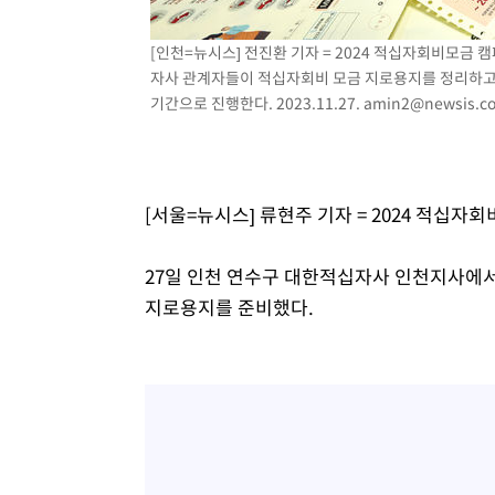
-13309초 전 >
[속보]코스피, 6200선 약보합…0.60% 내린 6258.77에
-13289초 전 >
[속보]원·달러 환율, 7.7원 내린 1416.1원 마감
[인천=뉴시스] 전진환 기자 = 2024 적십자회비모금
-13178초 전 >
[속보] 노원서 40.1도 관측…서울, 2018년 이후 첫 40도
자사 관계자들이 적십자회비 모금 지로용지를 정리하고 있다
기간으로 진행한다. 2023.11.27.
amin2@newsis.c
-10268초 전 >
[속보]종합특검, '계엄 수용공간 확보' 신용해 前교정본
-9141초 전 >
외신들도 주목한 韓축구 파문…"국민적 공분에 수사 재개"
-9112초 전 >
11시간 압수수색에 성접대 파문까지…'쑥대밭' 된 축구협
-8134초 전 >
[속보]규제합리화위원회 부위원장에 김태유 서울대 공대 
[서울=뉴시스] 류현주 기자 = 2024 적십자
태 후임
-4492초 전 >
[속보]국힘 윤리위, '돌려차기 발언' 진종오·서범수 징계 
3분 전 >
[속보] 7월 중국 수출 23.9%↑ 수입 27.5%↑…무역총액 25.
27일 인천 연수구 대한적십자사 인천지사에
50분 전 >
[속보]'채상병 순직 책임' 임성근, 항소심도 징역 3년
지로용지를 준비했다.