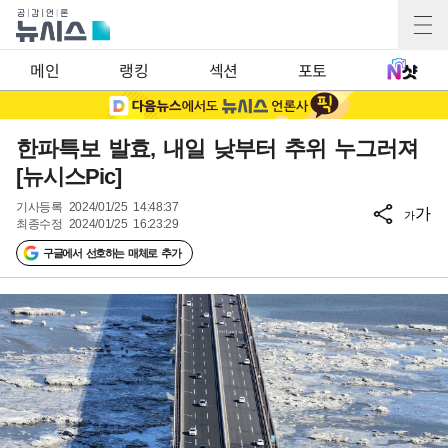
메인
랭킹
섹션
포토
한파특보 발효, 내일 낮부터 추위 누그러져
[뉴시스Pic]
기사등록
2024/01/25 14:48:37
가
가
최종수정
2024/01/25 16:23:29
구글에서 선호하는 매체로 추가