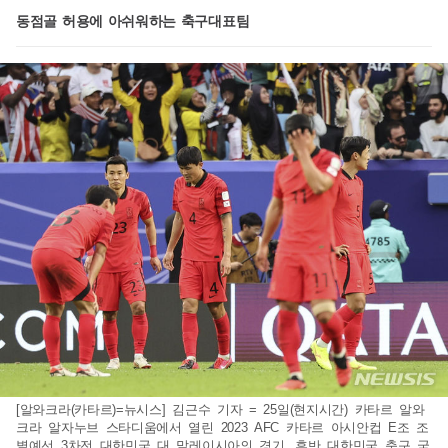
동점골 허용에 아쉬워하는 축구대표팀
[알와크라(카타르)=뉴시스] 김근수 기자 = 25일(현지시간) 카타르 알와
크라 알자누브 스타디움에서 열린 2023 AFC 카타르 아시안컵 E조 조
별예선 3차전 대한민국 대 말레이시아의 경기, 후반 대한민국 축구 국