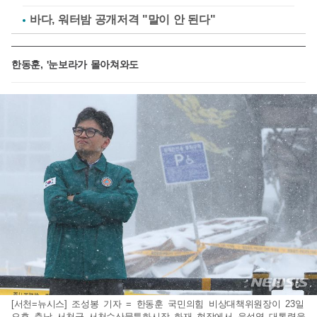
바다, 워터밤 공개저격 "말이 안 된다"
한동훈, '눈보라가 몰아쳐와도
[서천=뉴시스] 조성봉 기자 = 한동훈 국민의힘 비상대책위원장이 23일
오후 충남 서천군 서천수산물특화시장 화재 현장에서 윤석열 대통령을