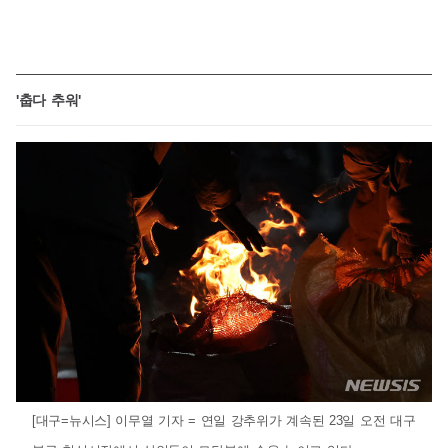
'춥다 추워'
[대구=뉴시스] 이무열 기자 = 연일 강추위가 계속된 23일 오전 대구