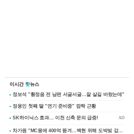
이시간
핫
뉴스
정보석 "황정음 전 남편 서글서글…잘 살길 바랐는데"
정웅인 첫째 딸 "연기 준비중" 깜짝 근황
차가원 "MC몽에 400억 뜯겨…백현 위해 도박빚 갚아줘"