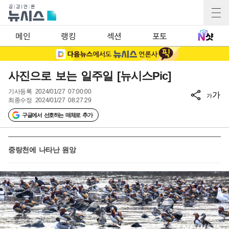
메인
랭킹
섹션
포토
사진으로 보는 일주일 [뉴시스Pic]
기사등록
2024/01/27 07:00:00
가
가
최종수정
2024/01/27 08:27:29
구글에서 선호하는 매체로 추가
중랑천에 나타난 원앙