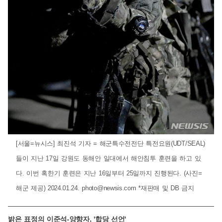
[서울=뉴시스] 최진석 기자 = 해군특수전전단 특전요원(UDT/SEAL)
들이 지난 17일 강원도 동해안 일대에서 해안침투 훈련을 하고 있
다. 이번 혹한기 훈련은 지난 16일부터 25일까지 진행된다. (사진=
해군 제공) 2024.01.24.
photo@newsis.com
*재판매 및 DB 금지
밝은 표정의 이준석-양향자, '합당 선언'