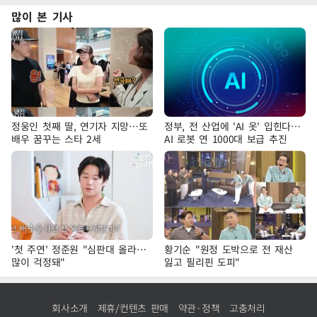
많이 본 기사
정웅인 첫째 딸, 연기자 지망…또
정부, 전 산업에 'AI 옷' 입힌다…
배우 꿈꾸는 스타 2세
AI 로봇 연 1000대 보급 추진
'첫 주연' 정준원 "심판대 올라…
황기순 "원정 도박으로 전 재산
많이 걱정돼"
잃고 필리핀 도피"
회사소개
제휴/컨텐츠 판매
약관·정책
고충처리