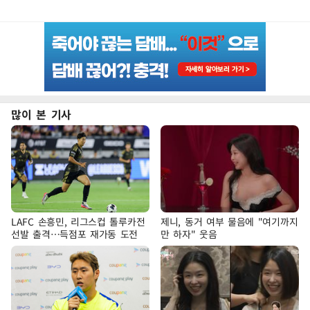
많이 본 기사
LAFC 손흥민, 리그스컵 톨루카전
제니, 동거 여부 물음에 "여기까지
선발 출격…득점포 재가동 도전
만 하자" 웃음