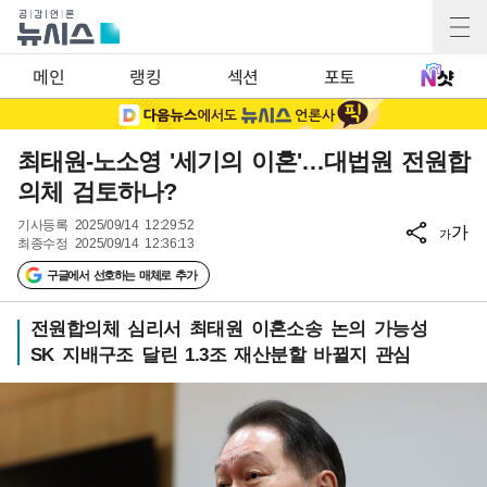
메인
랭킹
섹션
포토
최태원-노소영 '세기의 이혼'…대법원 전원합
의체 검토하나?
기사등록
2025/09/14 12:29:52
가
가
최종수정
2025/09/14 12:36:13
구글에서 선호하는 매체로 추가
전원합의체 심리서 최태원 이혼소송 논의 가능성
SK 지배구조 달린 1.3조 재산분할 바뀔지 관심