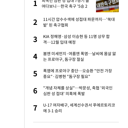
건물
외국인 심판 성 접대 7경기 들
1
1
여다보니…한국 축구 '5승 2
무'
련 직접 해봤습니
11시간 압수수색에 성접대 파문까지…'쑥대
2
2
'완벽 소화'
밭' 된 축구협회
친구들과 연락 끊어"
KIA 정해영·삼성 이승현 등 11명 상무 합
3
3
격…12월 입대 예정
·국가대표 병행하더
봄엔 미세먼지·여름엔 폭염…날씨에 몸살 앓
4
4
는 프로야구, 돔구장 절실
 분기배당 결정…3
폭염에 프로야구 중단…오승환 "안전 가장
5
5
표
중요"·김병현 "돔구장 필요"
75원 분기 배
"개념 자체를 상실"…박문성, 축협 '외국인
6
6
방안 확정"
심판 성 접대' 의혹에 폭발
하 주택은 보유·양도
U-17 여자배구, 세계선수권서 푸에르토리코
7
7
에 3-1 승리