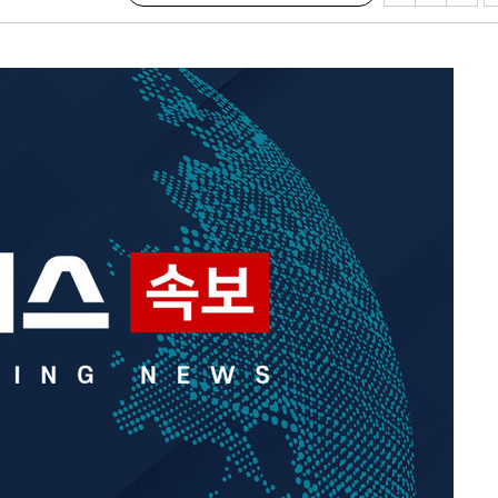
협회
 교수…이
절차 개시
25.3%↑
 하향
별재난지역
…희망지 못
날씨]
요 선제 대
단
무'
 마쳐