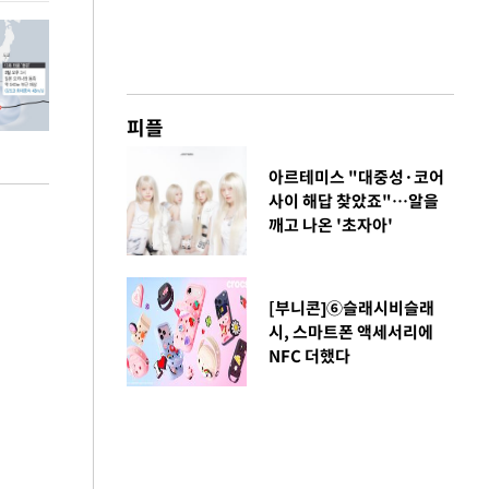
피플
아르테미스 "대중성·코어
사이 해답 찾았죠"…알을
깨고 나온 '초자아'
[부니콘]⑥슬래시비슬래
시, 스마트폰 액세서리에
NFC 더했다