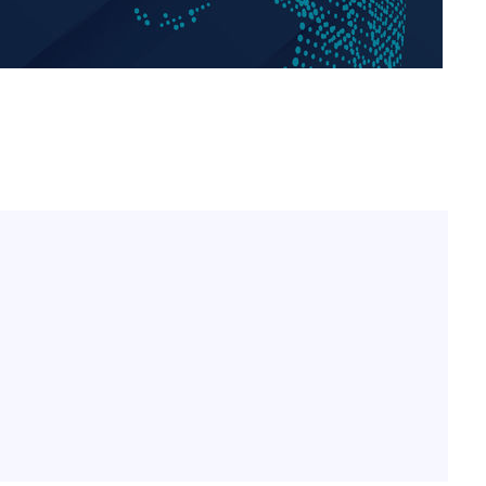
"서장훈, 28억에 산 서초 
1
450억에 매물로"
"여군 지원 막힌 UDT 훈
2
부장 기소
다"…707 출신 女유튜버 
"
전현무 "전 연인 집착에 
3
협회
 교수…이
박찬민 딸 박민하, 배우
4
절차 개시
니…여유로운 근황 공개
25.3%↑
SK하이닉스, 주당 375원
5
분기 중 추가 주주환원 발
[속보]SK하이닉스, 주당 3
6
당…"3분기 중 주주환원 
구윤철 "실거주 30억 이
7
세 모두 완화"