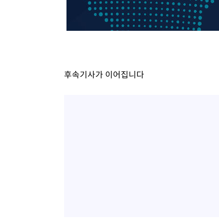
-18426초 전 >
[속보]원·달러 환율, 7.7원 내린 1416.1원 마감
-18315초 전 >
[속보] 노원서 40.1도 관측…서울, 2018년 이후 첫 40도
-15405초 전 >
[속보]종합특검, '계엄 수용공간 확보' 신용해 前교정본
-14278초 전 >
외신들도 주목한 韓축구 파문…"국민적 공분에 수사 재개
-14249초 전 >
11시간 압수수색에 성접대 파문까지…'쑥대밭' 된 축구
후속기사가 이어집니다
-13271초 전 >
[속보]규제합리화위원회 부위원장에 김태유 서울대 공대
병태 후임
-9629초 전 >
[속보]국힘 윤리위, '돌려차기 발언' 진종오·서범수 징계 
-4954초 전 >
[속보] 7월 중국 수출 23.9%↑ 수입 27.5%↑…무역총액 
-2114초 전 >
[속보]'채상병 순직 책임' 임성근, 항소심도 징역 3년
-1980초 전 >
[속보]종합특검, '관저이전 봐주기 감사' 유병호 구속기소
23분 전 >
민주 콩고 에볼라환자 4천명 돌파, 4053명 발생 1850명 사망