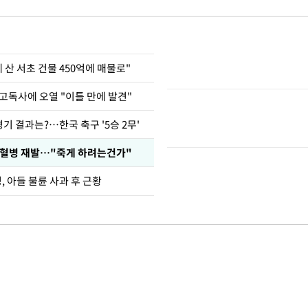
에 산 서초 건물 450억에 매물로"
고독사에 오열 "이틀 만에 발견"
경기 결과는?…한국 축구 '5승 2무'
백혈병 재발…"죽게 하려는건가"
 아들 불륜 사과 후 근황