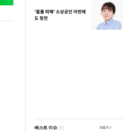
'홈플 피해' 소상공인 이번에
도 뒷전