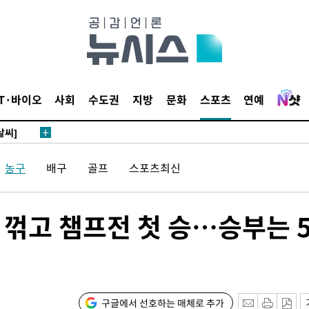
 하향
별재난지역
IT·바이오
사회
수도권
지방
문화
스포츠
연예
…희망지 못
날씨]
요 선제 대
농구
배구
골프
스포츠최신
단
무'
C 꺾고 챔프전 첫 승…승부는 
 마쳐
부장 기소
구글에서 선호하는 매체로 추가
"