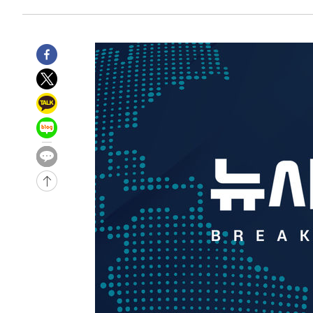
-14249초 전 >
11시간 압수수색에 성접대 파문까지…'쑥대밭' 된 축구
-13271초 전 >
[속보]규제합리화위원회 부위원장에 김태유 서울대 공대
병태 후임
-9629초 전 >
[속보]국힘 윤리위, '돌려차기 발언' 진종오·서범수 징계 
-4954초 전 >
[속보] 7월 중국 수출 23.9%↑ 수입 27.5%↑…무역총액 
-2114초 전 >
[속보]'채상병 순직 책임' 임성근, 항소심도 징역 3년
-1980초 전 >
[속보]종합특검, '관저이전 봐주기 감사' 유병호 구속기소
23분 전 >
민주 콩고 에볼라환자 4천명 돌파, 4053명 발생 1850명 사망
-26446초 전 >
"낮 기온 소폭 하락"…수도권 폭염중대경보, 폭염경보로
-26410초 전 >
[속보]이 대통령, '호우피해' 안동·의성 관할 4개 면 특
선포
-26373초 전 >
[단독]중수청 지원 검사들, 정원 초과 시 낮은 계급 임용
갈 수도
-24344초 전 >
낮 최고 37도 찜통더위…곳곳 소나기·강원 많은 비[내일
-22650초 전 >
SK하이닉스, 용인·청주 팹에 54조 투자…"AI 메모리 수
응"
-19506초 전 >
여자배구 이재영·이다영 자매, 아제르바이잔 투란VC 입
-18759초 전 >
외국인 심판 성 접대 7경기 들여다보니…한국 축구 '5승 2
-18493초 전 >
[속보]코스닥, 2.86포인트(0.36%) 내린 798.81마감
-18446초 전 >
[속보]코스피, 6200선 약보합…0.60% 내린 6258.77에