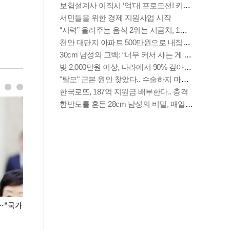
…"국가
홈플러스, 67개 점포 가오픈… 13일 정식 개장
오세훈 서울시장,
환경 점검