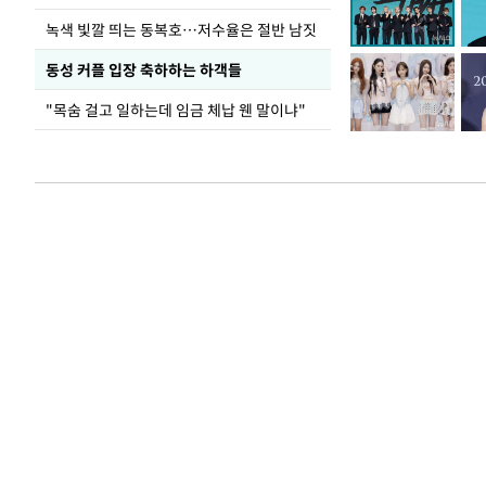
녹색 빛깔 띄는 동복호…저수율은 절반 남짓
동성 커플 입장 축하하는 하객들
"목숨 걸고 일하는데 임금 체납 웬 말이냐"