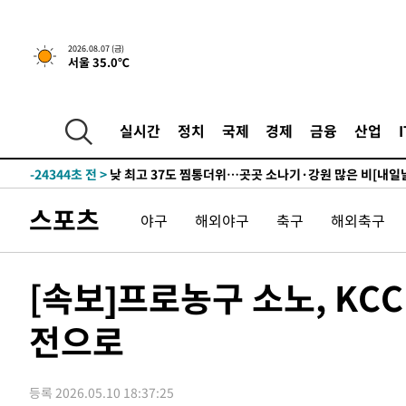
2026.08.07 (금)
서울 35.0℃
23분 전 >
민주 콩고 에볼라환자 4천명 돌파, 4053명 발생 1850명 사망
-26446초 전 >
"낮 기온 소폭 하락"…수도권 폭염중대경보, 폭염경보로
-26410초 전 >
[속보]이 대통령, '호우피해' 안동·의성 관할 4개 면 특
실시간
정치
국제
경제
금융
산업
선포
-26373초 전 >
[단독]중수청 지원 검사들, 정원 초과 시 낮은 계급 임용
갈 수도
-24344초 전 >
낮 최고 37도 찜통더위…곳곳 소나기·강원 많은 비[내일
-22650초 전 >
SK하이닉스, 용인·청주 팹에 54조 투자…"AI 메모리 수
스포츠
야구
해외야구
축구
해외축구
응"
-19506초 전 >
여자배구 이재영·이다영 자매, 아제르바이잔 투란VC 입
-18759초 전 >
외국인 심판 성 접대 7경기 들여다보니…한국 축구 '5승 2
-18493초 전 >
[속보]코스닥, 2.86포인트(0.36%) 내린 798.81마감
[속보]프로농구 소노, KC
-18446초 전 >
[속보]코스피, 6200선 약보합…0.60% 내린 6258.77에
전으로
-18426초 전 >
[속보]원·달러 환율, 7.7원 내린 1416.1원 마감
-18315초 전 >
[속보] 노원서 40.1도 관측…서울, 2018년 이후 첫 40도
-15405초 전 >
[속보]종합특검, '계엄 수용공간 확보' 신용해 前교정본
등록 2026.05.10 18:37:25
-14278초 전 >
외신들도 주목한 韓축구 파문…"국민적 공분에 수사 재개