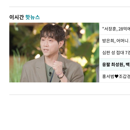
이시간
핫뉴스
"서장훈, 28억
방은희, 어머니 
심판 성 접대 7
응팔 최성원, 
홍서범♥조갑경,