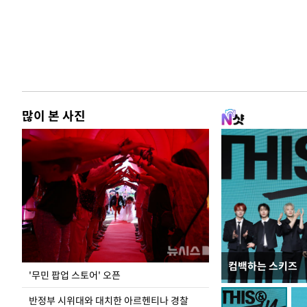
많이 본 사진
컴백하는 스키즈
지석천 뒤덮은 
'무민 팝업 스토어' 오픈
반정부 시위대와 대치한 아르헨티나 경찰