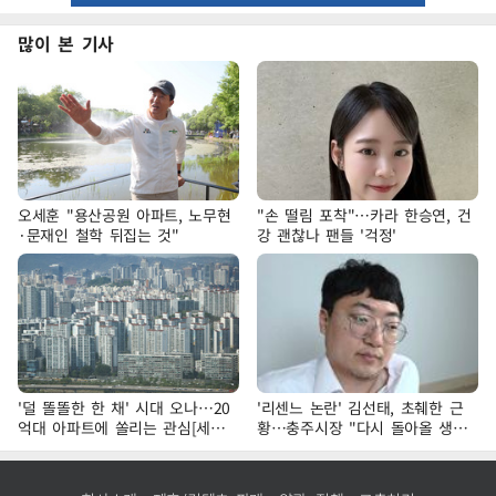
많이 본 기사
오세훈 "용산공원 아파트, 노무현
"손 떨림 포착"…카라 한승연, 건
·문재인 철학 뒤집는 것"
강 괜찮나 팬들 '걱정'
'덜 똘똘한 한 채' 시대 오나…20
'리센느 논란' 김선태, 초췌한 근
억대 아파트에 쏠리는 관심[세제
황…충주시장 "다시 돌아올 생
개편, 그 이후②]
각?"