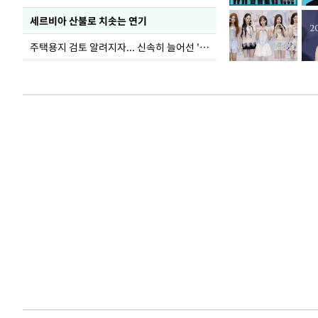
세르비아 산불로 치솟는 연기
주택용지 검토 알려지자... 신속히 늘어선 '근조화환'