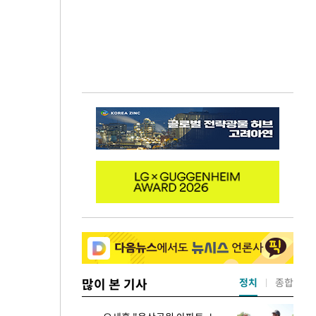
많이 본 기사
정치
종합