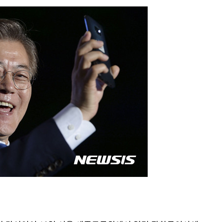
 원해 아
보
견
 계속[다음
겠다"
겨드려 죄