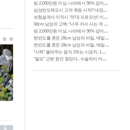
이번주 국회에는 무슨 일이? [뉴시스국회토pic]
청와대 일주일