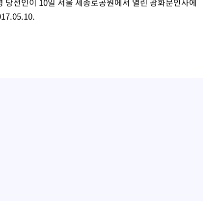
"창 3개 띄워도 답답함 없
령 당선인이 10일 서울 세종로공원에서 열린 광화문인사에
1
네"…'폴드8 울트라', 일
.05.10.
써보니
오세훈 "용산공원 아파트,
2
학 뒤집는 것"
김도영·곽빈·안현민…오
3
집은 차기 메이저리거
'폭염 휴식기' 프로야구 1
4
식 병행…"야외 훈련 해도
휴머노이드부터 AI공장
5
M.AX 성과
'리센느 논란' 김선태, 
6
장 "다시 돌아올 생각?"
폭염에 장바구니 물가 들썩
7
수는 고온[폭염 속 경제는