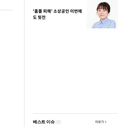
'홈플 피해' 소상공인 이번에
도 뒷전