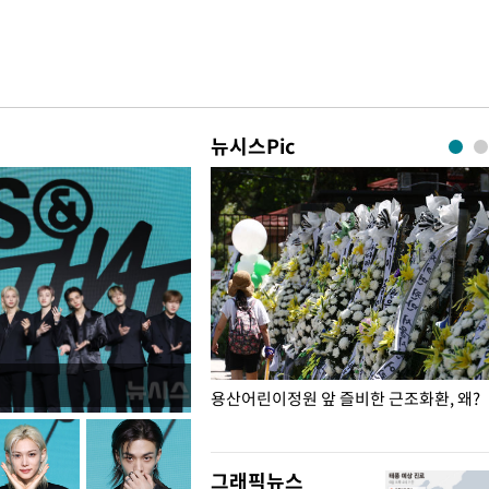
뉴시스Pic
일주일
용산어린이정원 앞 즐비한 근조화환, 왜?
그래픽뉴스