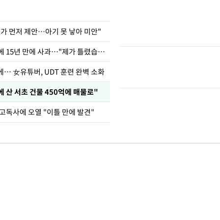
내가 먼저 제안…아기 못 낳아 미안"
표창원, 남규리에 15년 만에 사과…"제가 틀렸습니다"
… 女유튜버, UDT 훈련 완벽 소화
에 산 서초 건물 450억에 매물로"
고독사에 오열 "이틀 만에 발견"