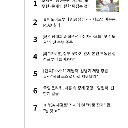
오세훈 "용산공원 아파트, 노
1
1
주일
무현·문재인 철학 뒤집는 것"
 노무현·문재인 철
휴머노이드부터 AI공장까지…제조업 바꾸는
2
2
M.AX 성과
승환·니퍼트가 콕
與 전당대회 순회경선 2주 차…오늘 '첫 수도
3
3
권' 인천 승부 주목
0개 구단, 훈련·휴
與 "오세훈, 정부 탓하기 앞서 본인 부동산 성
4
4
 안전 최우선"
적표부터 돌아봐야"
까지…제조업 바꾸는
[단독]'수사 11개월째' 김병기 제명 청원
5
5
글…"국회 스스로 바로 세워달라"
초췌한 근황…충주시
국힘 윤리위, 내홍 속 징계 강행…당권파·친
6
6
한계 갈등
…품목별 희비, 변
李 'ISA 재검토' 지시에 與 "바로 잡자" 野
7
7
①]
"남 탓 쇼"