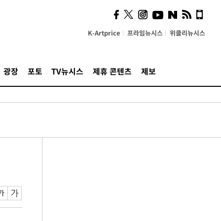
K-Artprice
프라임뉴시스
위클리뉴시스
광장
포토
TV뉴시스
제휴 콘텐츠
제보