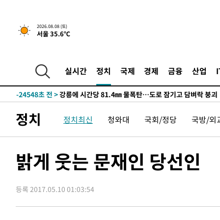
2026.08.08 (토)
서울 35.6℃
3시간 전 >
[속보]뉴욕증시 상승 마감…S&P 0.6% 나스닥 1.3%↑
-31852초 전 >
[속보]이강인 "감독님이 원하는 마음 느꼈고, 많은 트로피
틀레티코 이적"
-31634초 전 >
수도권 40도 육박 '펄펄'…동해안 일부 지역엔 호의주의
실시간
정치
국제
경제
금융
산업
-30603초 전 >
온열질환 사망자 3명 늘어…누적 환자 3000명 돌파
-24548초 전 >
강릉에 시간당 81.4㎜ 물폭탄…도로 잠기고 담벼락 붕괴
-20655초 전 >
백운산서 80년근 천종산삼 9뿌리 발견…감정가 1.3억원
정치
정치최신
청와대
국회/정당
국방/외
-18365초 전 >
선재도서 해루질 나섰다 실종 60대, 닷새 만에 숨진 채 발
-15899초 전 >
남자 농구, 나고야 아시안게임서 '홈팀' 일본과 한일전
-15275초 전 >
여수 오동도 해상서 모터보트 전복…1명 사망·1명 실종
밝게 웃는 문재인 당선인
-11502초 전 >
극한폭염 한풀 꺾이지만…'낮 최고 35도' 무더위, 열대야
주 날씨]
-8520초 전 >
축구협회 "압수수색·성접대 논란 사과…쇄신의 기회로 삼
등록 2017.05.10 01:03:54
-7037초 전 >
[속보]'압수수색·성접대 논란' 축구협회 "실망과 걱정 안
송"
1시간 전 >
'최고 37도' 폭염 지속…강원동해안 최대 150㎜ 비
3시간 전 >
[속보]뉴욕증시 상승 마감…S&P 0.6% 나스닥 1.3%↑