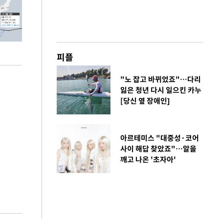
피플
"노 잡고 바뀌었죠"…다리
잃은 청년 다시 일으킨 카누
[당신 옆 장애인]
아르테미스 "대중성·코어
사이 해답 찾았죠"…알을
깨고 나온 '초자아'