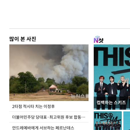
많이 본 사진
컴백하는 스키즈
사진으로 보는 
2타점 적시타 치는 이정후
더불어민주당 당대표·최고위원 후보 합동연설회
안드레예바에게 서브하는 페르난데스