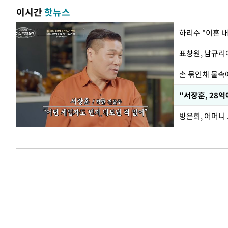
이시간
핫뉴스
하리수 "이혼 
손 묶인채 물속에
"서장훈, 28억
방은희, 어머니 