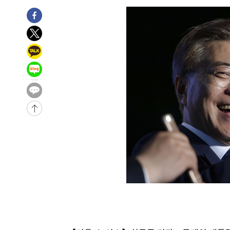
-31852초 전 >
[속보]이강인 "감독님이 원하는 마음 느꼈고, 많은 트로피
틀레티코 이적"
-31634초 전 >
수도권 40도 육박 '펄펄'…동해안 일부 지역엔 호의주의
-30603초 전 >
온열질환 사망자 3명 늘어…누적 환자 3000명 돌파
-24548초 전 >
강릉에 시간당 81.4㎜ 물폭탄…도로 잠기고 담벼락 붕괴
-20655초 전 >
백운산서 80년근 천종산삼 9뿌리 발견…감정가 1.3억원
-18365초 전 >
선재도서 해루질 나섰다 실종 60대, 닷새 만에 숨진 채 발
-15899초 전 >
남자 농구, 나고야 아시안게임서 '홈팀' 일본과 한일전
-15275초 전 >
여수 오동도 해상서 모터보트 전복…1명 사망·1명 실종
-11502초 전 >
극한폭염 한풀 꺾이지만…'낮 최고 35도' 무더위, 열대야
주 날씨]
-8520초 전 >
축구협회 "압수수색·성접대 논란 사과…쇄신의 기회로 삼
-7037초 전 >
[속보]'압수수색·성접대 논란' 축구협회 "실망과 걱정 안
송"
1시간 전 >
'최고 37도' 폭염 지속…강원동해안 최대 150㎜ 비
3시간 전 >
[속보]뉴욕증시 상승 마감…S&P 0.6% 나스닥 1.3%↑