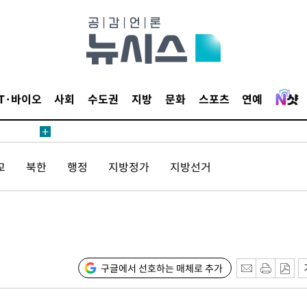
 원해 아
보
IT·바이오
사회
수도권
지방
문화
스포츠
연예
교
북한
행정
지방정가
지방선거
견
 계속[다음
겠다"
겨드려 죄
구글에서 선호하는 매체로 추가