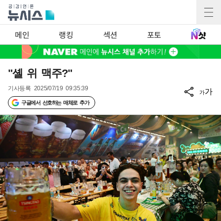
메인
랭킹
섹션
포토
"셸 위 맥주?"
기사등록
2025/07/19 09:35:39
가
가
구글에서 선호하는 매체로 추가