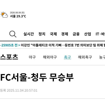
2026.08.08 (토)
서울 29.3℃
6시간 전 >
[속보]뉴욕증시 상승 마감…S&P 0.6% 나스닥 1.3%↑
-27136초 전 >
[속보]與최고위원 제주·인천 순회경선…박선원·최민희·서미
한민수·김용 순
-27089초 전 >
[속보]김민석, 與 전대 당원투표 누적 득표율 45.42%로 1위…
실시간
정치
국제
경제
금융
산업
IT·
청래 44.56%
-26371초 전 >
[속보]與 대표 경선 제주·인천 당원투표…金 47.75%·鄭
42.08%·宋 10.17%
-25905초 전 >
이강인 "아틀레티코 이적 기뻐…등번호 7번 의미보단 팀 위해 
것"
-25840초 전 >
[속보]與 당대표 경선, 제주·인천 권리당원 투표 김민석 승리
스포츠
야구
해외야구
축구
해외축구
농
-19614초 전 >
낮 최고 35도 '무더위'…동해안 시간당 30㎜ '강한 비'[내일날
-18884초 전 >
[속보]이강인 "감독님이 원하는 마음 느꼈고, 많은 트로피 원해
틀레티코 이적"
-18666초 전 >
수도권 40도 육박 '펄펄'…동해안 일부 지역엔 호의주의보
FC서울-청두 무승부
-17635초 전 >
온열질환 사망자 3명 늘어…누적 환자 3000명 돌파
-11580초 전 >
강릉에 시간당 81.4㎜ 물폭탄…도로 잠기고 담벼락 붕괴
등록 2025.11.04 20:57:01
-7687초 전 >
백운산서 80년근 천종산삼 9뿌리 발견…감정가 1.3억원
-5397초 전 >
선재도서 해루질 나섰다 실종 60대, 닷새 만에 숨진 채 발견
-2931초 전 >
남자 농구, 나고야 아시안게임서 '홈팀' 일본과 한일전