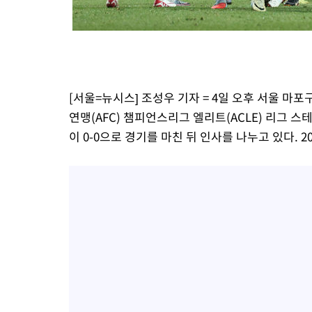
-7687초 전 >
백운산서 80년근 천종산삼 9뿌리 발견…감정가 1.3억원
-5397초 전 >
선재도서 해루질 나섰다 실종 60대, 닷새 만에 숨진 채 발견
-2931초 전 >
남자 농구, 나고야 아시안게임서 '홈팀' 일본과 한일전
-2307초 전 >
여수 오동도 해상서 모터보트 전복…1명 사망·1명 실종
24분 전 >
극한폭염 한풀 꺾이지만…'낮 최고 35도' 무더위, 열대야 계속[다음
[서울=뉴시스] 조성우 기자 = 4일 오후 서울 마포
씨]
1시간 전 >
축구협회 "압수수색·성접대 논란 사과…쇄신의 기회로 삼겠다"
연맹(AFC) 챔피언스리그 엘리트(ACLE) 리그 스
1시간 전 >
[속보]'압수수색·성접대 논란' 축구협회 "실망과 걱정 안겨드려 죄
이 0-0으로 경기를 마친 뒤 인사를 나누고 있다. 202
4시간 전 >
'최고 37도' 폭염 지속…강원동해안 최대 150㎜ 비
6시간 전 >
[속보]뉴욕증시 상승 마감…S&P 0.6% 나스닥 1.3%↑