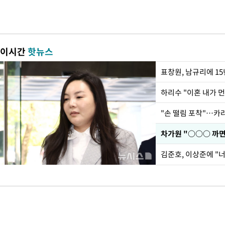
이시간
핫뉴스
하리수 "이혼 내가 
"손 떨림 포착"…카라
김준호, 이상준에 "