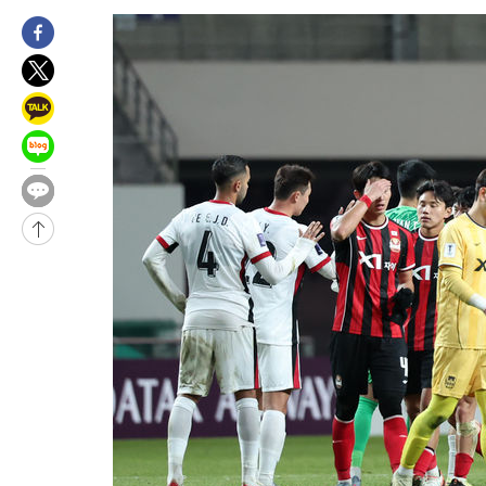
-2307초 전 >
여수 오동도 해상서 모터보트 전복…1명 사망·1명 실종
24분 전 >
극한폭염 한풀 꺾이지만…'낮 최고 35도' 무더위, 열대야 계속[다음
씨]
1시간 전 >
축구협회 "압수수색·성접대 논란 사과…쇄신의 기회로 삼겠다"
1시간 전 >
[속보]'압수수색·성접대 논란' 축구협회 "실망과 걱정 안겨드려 죄
4시간 전 >
'최고 37도' 폭염 지속…강원동해안 최대 150㎜ 비
6시간 전 >
[속보]뉴욕증시 상승 마감…S&P 0.6% 나스닥 1.3%↑
-27136초 전 >
[속보]與최고위원 제주·인천 순회경선…박선원·최민희·서미
한민수·김용 순
-27089초 전 >
[속보]김민석, 與 전대 당원투표 누적 득표율 45.42%로 1위…
청래 44.56%
-26371초 전 >
[속보]與 대표 경선 제주·인천 당원투표…金 47.75%·鄭
42.08%·宋 10.17%
-25905초 전 >
이강인 "아틀레티코 이적 기뻐…등번호 7번 의미보단 팀 위해 
것"
-25840초 전 >
[속보]與 당대표 경선, 제주·인천 권리당원 투표 김민석 승리
-19614초 전 >
낮 최고 35도 '무더위'…동해안 시간당 30㎜ '강한 비'[내일날
-18884초 전 >
[속보]이강인 "감독님이 원하는 마음 느꼈고, 많은 트로피 원해
틀레티코 이적"
-18666초 전 >
수도권 40도 육박 '펄펄'…동해안 일부 지역엔 호의주의보
-17635초 전 >
온열질환 사망자 3명 늘어…누적 환자 3000명 돌파
-11580초 전 >
강릉에 시간당 81.4㎜ 물폭탄…도로 잠기고 담벼락 붕괴