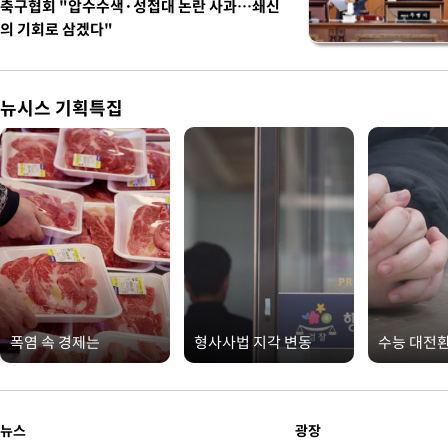
축구협회 "압수수색·성접대 논란 사과…쇄신
의 기회로 삼겠다"
뉴시스 기획특집
폭염 속 경제는
형사사법 지각 변동
수능 대전
뉴스
광장