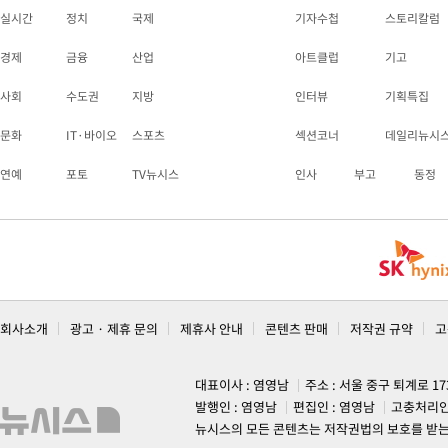
실시간
정치
국제
기자수첩
스토리칼럼
경제
금융
산업
아트클럽
기고
사회
수도권
지방
인터뷰
기획특집
문화
IT·바이오
스포츠
섹션코너
데일리뉴시
연예
포토
TV뉴시스
인사
부고
동정
회사소개
광고 · 제휴 문의
제휴사 안내
콘텐츠 판매
저작권 규약
고
대표이사 : 염영남
주소 : 서울 중구 퇴계로 1
발행인 : 염영남
편집인 : 염영남
고충처리인
뉴시스의 모든 콘텐츠는 저작권법의 보호를 받는 바, 무