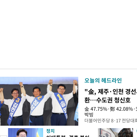
오늘의 헤드라인
"金, 제주·인천 경선
환…수도권 청신호
金 47.75%·鄭 42.08
박빙
더불어민주당 8·17 전당대
인천 권리당원 투표에서 김민
정치
난주 첫 주말 순회경선에서 