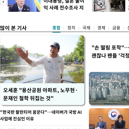
이대통령, 결혼 불이
경남에서는 정청래 후보가 승
익 사례 전수조사 지
앙당 선관위원장은 8일 제
시
합산 결과 김 후보가 전체 투표
많이 본 기사
종합
정치
국제
경제
금융
"손 떨림 포착"
괜찮나 팬들 '걱정
오세훈 "용산공원 아파트, 노무현·
문재인 철학 뒤집는 것"
"한국판 팔란티어 꿈꾼다"…네이버가 국방 AI
사업에 진심인 이유