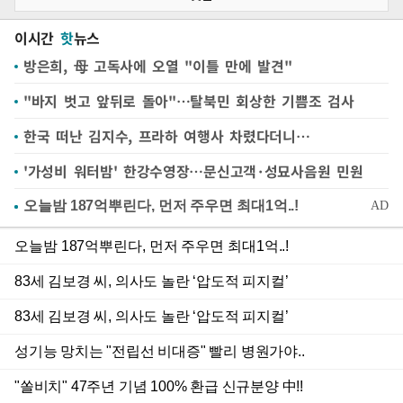
이시간
핫
뉴스
방은희, 母 고독사에 오열 "이틀 만에 발견"
"바지 벗고 앞뒤로 돌아"…탈북민 회상한 기쁨조 검사
한국 떠난 김지수, 프라하 여행사 차렸다더니…
'가성비 워터밤' 한강수영장…문신고객·성묘사음원 민원