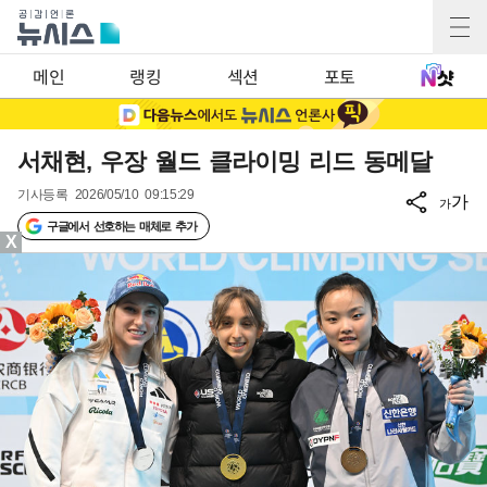
메인
랭킹
섹션
포토
서채현, 우장 월드 클라이밍 리드 동메달
기사등록
2026/05/10 09:15:29
가
가
구글에서 선호하는 매체로 추가
X