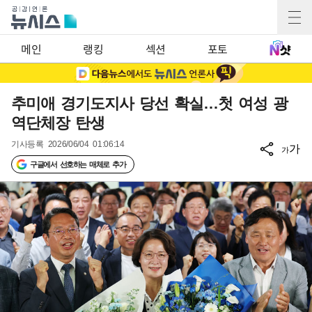
메인
랭킹
섹션
포토
추미애 경기도지사 당선 확실…첫 여성 광
역단체장 탄생
기사등록
2026/06/04 01:06:14
가
가
구글에서 선호하는 매체로 추가