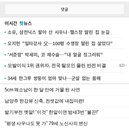
댓글
이시간
핫
뉴스
소유, 삼전닉스 팔아 산 사우나·헬스장 딸린 집 눈길
오지헌 "일타강사 父…100평 수영장 딸린 집 살았다"
'서준맘' 박세미, 코 재수술…"내 얼굴 징그러워"
34세 한그루 쌍둥이 엄마 맞나…군살 없는 몸매