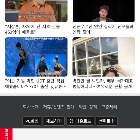
"서장훈, 28억에 산 서초 건물
전현무 "전 연인 집착에 친구들과
450억에 매물로"
연락 끊어"
"여군 지원 막힌 UDT 훈련 직접
박찬민 딸 박민하, 배우·국가대표
해봤습니다"…707 출신 女유튜버
병행하더니…여유로운 근황 공개
'완벽 소화'
회사소개
제휴/컨텐츠 판매
약관·정책
고충처리
PC화면
제보하기
앱 다운로드
맨위로↑
광
COPYRIGHTⓒ
NEWSIS
ALL RIGHTS RESERVED.
고
삭