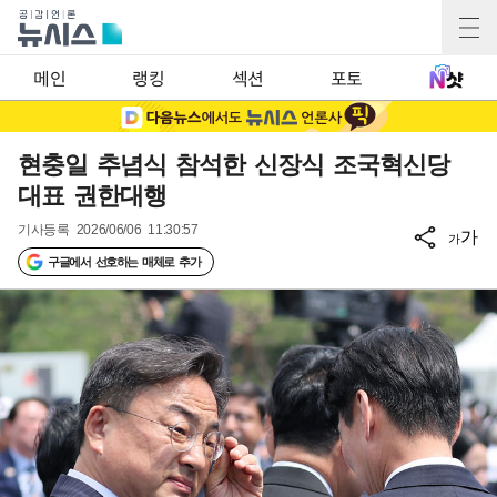
메인
랭킹
섹션
포토
현충일 추념식 참석한 신장식 조국혁신당
대표 권한대행
기사등록
2026/06/06 11:30:57
가
가
구글에서 선호하는 매체로 추가