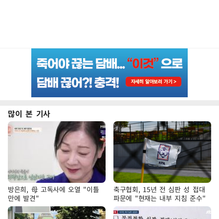
많이 본 기사
방은희, 母 고독사에 오열 "이틀
축구협회, 15년 전 심판 성 접대
만에 발견"
파문에 "현재는 내부 지침 준수"