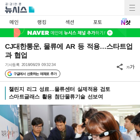
메인
랭킹
섹션
포토
CJ대한통운, 물류에 AR 등 적용…스타트업
과 협업
기사등록
2018/06/29 09:32:34
가
가
구글에서 선호하는 매체로 추가
챌린지 리그 성료…물류센터 실제적용 검토
스마트글래스 활용 첨단물류기술 선보여