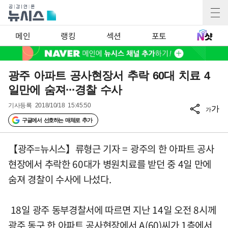
메인
랭킹
섹션
포토
광주 아파트 공사현장서 추락 60대 치료 4
일만에 숨져···경찰 수사
기사등록
2018/10/18 15:45:50
가
가
구글에서 선호하는 매체로 추가
【광주=뉴시스】류형근 기자 = 광주의 한 아파트 공사
현장에서 추락한 60대가 병원치료를 받던 중 4일 만에
숨져 경찰이 수사에 나섰다.
18일 광주 동부경찰서에 따르면 지난 14일 오전 8시께
광주 동구 한 아파트 공사현장에서 A(60)씨가 1층에서