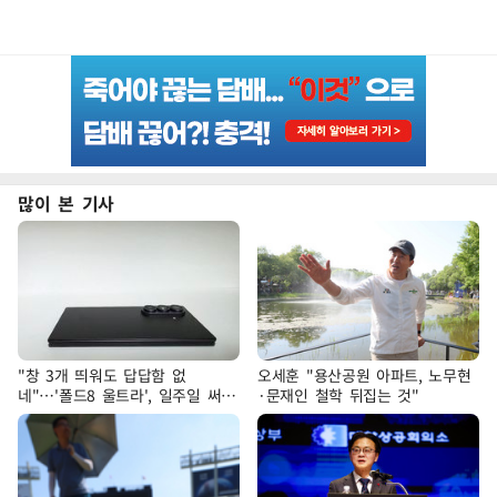
많이 본 기사
"창 3개 띄워도 답답함 없
오세훈 "용산공원 아파트, 노무현
네"…'폴드8 울트라', 일주일 써보
·문재인 철학 뒤집는 것"
니