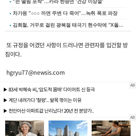
"손 떨림 포착"…카라 한승연 '건강 이상설'
차가원 "○○○ 까면 주변 다 죽어"…녹취 폭로 파장
김희철, 거꾸로 걸린 광복절 태극기 현수막에 "X돌았네"
또 규정을 어겼던 사항이 드러나면 관련자를 입건할 방
침이다.
hgryu77@newsis.com