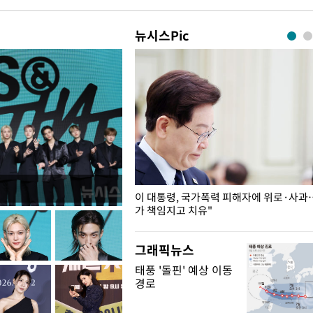
뉴시스Pic
개구리밥
이 대통령, 국가폭력 피해자에 위로·사과
가 책임지고 치유"
그래픽뉴스
태풍 '돌핀' 예상 이동
경로