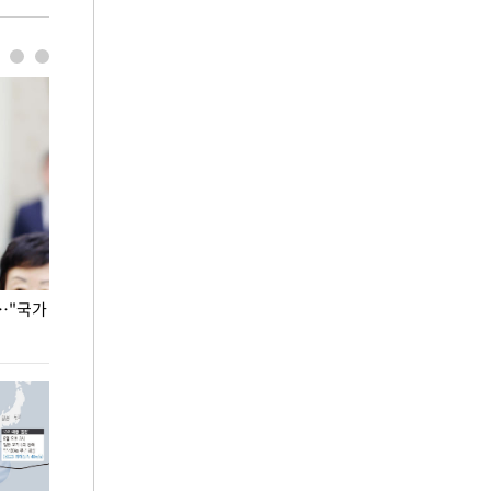
…"국가
홈플러스, 67개 점포 가오픈… 13일 정식 개장
오세훈 서울시장,
환경 점검