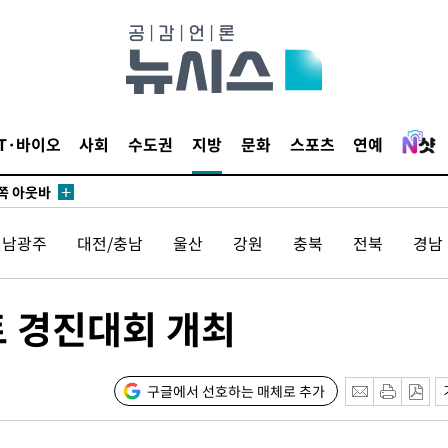
수…이병태
지(종합)
0.3만개
 4.1%로
말고 과감히
IT·바이오
사회
수도권
지방
문화
스포츠
연예
쪽 아웃바
하향
재난지역 선
전남광주
대전/충남
울산
강원
충북
전북
경남
희망지 못
]
제 대응"
트 경진대회 개최
구글에서 선호하는 매체로 추가
쳐