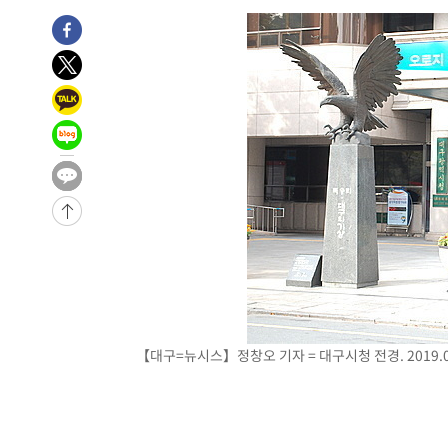
1시간 전 >
[속보] 노원서 40.1도 관측…서울, 2018년 이후 첫 40도
2시간 전 >
[속보]종합특검, '계엄 수용공간 확보' 신용해 前교정본부장 
2시간 전 >
외신들도 주목한 韓축구 파문…"국민적 공분에 수사 재개"
2시간 전 >
11시간 압수수색에 성접대 파문까지…'쑥대밭' 된 축구협회
2시간 전 >
[속보]규제합리화위원회 부위원장에 김태유 서울대 공대 교
후임
-19346초 전 >
이강인, 폭염 속 AT마드리드 첫 훈련…80명 식사 대접까
-16485초 전 >
미 사업체 일자리, 7월에 2.3만개 순감하고 그 전 2개월 1
하향수정 (2보)
-15933초 전 >
[속보] 미 사업체, 일자리 7월에 2.3만 개 줄어…실업률은
↓
-11796초 전 >
[속보]이 대통령 "부동산 공급 기존 사고방식 매달리지 
실천"
-10881초 전 >
이란, "오만과 '중앙 단일 루트' 합의…북쪽 인바운드·남
운드는 임시"
-2449초 전 >
"낮 기온 소폭 하락"…수도권 폭염중대경보, 폭염경보로 
-2413초 전 >
[속보]이 대통령, '호우피해' 안동·의성 관할 4개 면 특별
【대구=뉴시스】정창오 기자 = 대구시청 전경. 2019.0
포
-2376초 전 >
[단독]중수청 지원 검사들, 정원 초과 시 낮은 계급 임용…
갈 수도
-347초 전 >
낮 최고 37도 찜통더위…곳곳 소나기·강원 많은 비[내일날씨
22분 전 >
SK하이닉스, 용인·청주 팹에 54조 투자…"AI 메모리 수요 선
1시간 전 >
여자배구 이재영·이다영 자매, 아제르바이잔 투란VC 입단