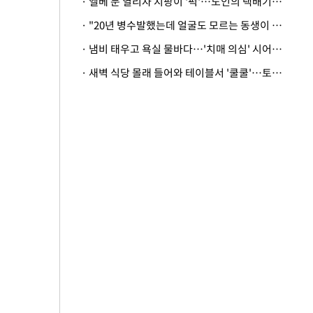
· 엘베 문 열리자 지팡이 '퍽'…노인의 택배기사 폭행 이유
· "20년 병수발했는데 얼굴도 모르는 동생이 유산 절반을"…배다른 형제 상속권 있을까
· 냄비 태우고 욕실 물바다…'치매 의심' 시어머니 검사 권유했다가 '날벼락'
· 새벽 식당 몰래 들어와 테이블서 '쿨쿨'…토사물 남기고 사라진 남성