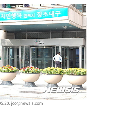
기소
수…이병태
지(종합)
0.3만개
 4.1%로
말고 과감히
쪽 아웃바
하향
재난지역 선
5.20.
jco@newsis.com
희망지 못
]
제 대응"