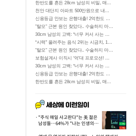
"주식 매일 사고판다"는 美 젊은
남성들…64%가 "나는 인생의
패배자“