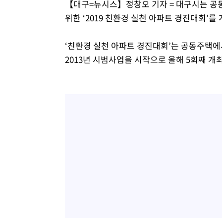
【대구=뉴시스】정창오 기자 = 대구시는 공동
1시간 전 >
외국인 심판 성 접대 7경기 들여다보니…한국 축구 '5승 2무'
위한 ‘2019 친환경 실천 아파트 경진대회’를
1시간 전 >
[속보]코스닥, 2.86포인트(0.36%) 내린 798.81마감
1시간 전 >
[속보]코스피, 6200선 약보합…0.60% 내린 6258.77에 마
‘친환경 실천 아파트 경진대회’는 공동주택에
1시간 전 >
[속보]원·달러 환율, 7.7원 내린 1416.1원 마감
2013년 시범사업을 시작으로 올해 5회째 개
1시간 전 >
[속보] 노원서 40.1도 관측…서울, 2018년 이후 첫 40도
2시간 전 >
[속보]종합특검, '계엄 수용공간 확보' 신용해 前교정본부장 
2시간 전 >
외신들도 주목한 韓축구 파문…"국민적 공분에 수사 재개"
2시간 전 >
11시간 압수수색에 성접대 파문까지…'쑥대밭' 된 축구협회
2시간 전 >
[속보]규제합리화위원회 부위원장에 김태유 서울대 공대 교
후임