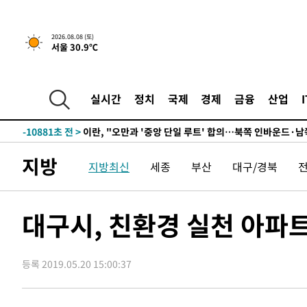
2시간 전 >
[속보]규제합리화위원회 부위원장에 김태유 서울대 공대 교
후임
-19346초 전 >
이강인, 폭염 속 AT마드리드 첫 훈련…80명 식사 대접까
2026.08.08 (토)
서울 30.9℃
-16485초 전 >
미 사업체 일자리, 7월에 2.3만개 순감하고 그 전 2개월 1
하향수정 (2보)
-15933초 전 >
[속보] 미 사업체, 일자리 7월에 2.3만 개 줄어…실업률은
↓
-11796초 전 >
[속보]이 대통령 "부동산 공급 기존 사고방식 매달리지 
실시간
정치
국제
경제
금융
산업
실천"
-10881초 전 >
이란, "오만과 '중앙 단일 루트' 합의…북쪽 인바운드·남
운드는 임시"
-2449초 전 >
"낮 기온 소폭 하락"…수도권 폭염중대경보, 폭염경보로 
-2413초 전 >
[속보]이 대통령, '호우피해' 안동·의성 관할 4개 면 특별
지방
지방최신
세종
부산
대구/경북
포
-2376초 전 >
[단독]중수청 지원 검사들, 정원 초과 시 낮은 계급 임용…
갈 수도
-347초 전 >
낮 최고 37도 찜통더위…곳곳 소나기·강원 많은 비[내일날씨
22분 전 >
SK하이닉스, 용인·청주 팹에 54조 투자…"AI 메모리 수요 선
대구시, 친환경 실천 아파
1시간 전 >
여자배구 이재영·이다영 자매, 아제르바이잔 투란VC 입단
1시간 전 >
외국인 심판 성 접대 7경기 들여다보니…한국 축구 '5승 2무'
등록 2019.05.20 15:00:37
1시간 전 >
[속보]코스닥, 2.86포인트(0.36%) 내린 798.81마감
1시간 전 >
[속보]코스피, 6200선 약보합…0.60% 내린 6258.77에 마
1시간 전 >
[속보]원·달러 환율, 7.7원 내린 1416.1원 마감