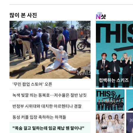
많이 본 사진
컴백하는 스키즈
지석천 뒤덮은 
'무민 팝업 스토어' 오픈
녹색 빛깔 띄는 동복호…저수율은 절반 남짓
반정부 시위대와 대치한 아르헨티나 경찰
동성 커플 입장 축하하는 하객들
"목숨 걸고 일하는데 임금 체납 웬 말이냐"