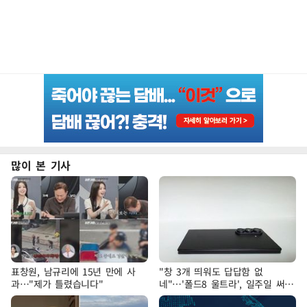
많이 본 기사
표창원, 남규리에 15년 만에 사
"창 3개 띄워도 답답함 없
과…"제가 틀렸습니다"
네"…'폴드8 울트라', 일주일 써보
니