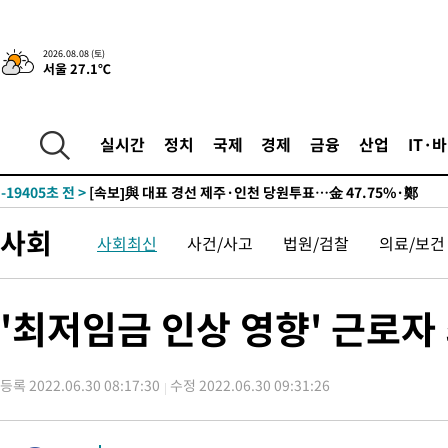
2026.08.08 (토)
서울 27.1℃
8시간 전 >
[속보]뉴욕증시 상승 마감…S&P 0.6% 나스닥 1.3%↑
-29123초 전 >
이란 "호르무즈 재개방 합의 근접…美 배상 선행돼야"
-20170초 전 >
[속보]與최고위원 제주·인천 순회경선…박선원·최민희·서미
실시간
정치
국제
경제
금융
산업
IT·
한민수·김용 순
-20123초 전 >
[속보]김민석, 與 전대 당원투표 누적 득표율 45.42%로 1위…
청래 44.56%
-19405초 전 >
[속보]與 대표 경선 제주·인천 당원투표…金 47.75%·鄭
42.08%·宋 10.17%
-18939초 전 >
이강인 "아틀레티코 이적 기뻐…등번호 7번 의미보단 팀 위해 
사회
사회최신
사건/사고
법원/검찰
의료/보건
것"
-18874초 전 >
[속보]與 당대표 경선, 제주·인천 권리당원 투표 김민석 승리
-12648초 전 >
낮 최고 35도 '무더위'…동해안 시간당 30㎜ '강한 비'[내일날
-11918초 전 >
[속보]이강인 "감독님이 원하는 마음 느꼈고, 많은 트로피 원해
'최저임금 인상 영향' 근로자 
틀레티코 이적"
-11700초 전 >
수도권 40도 육박 '펄펄'…동해안 일부 지역엔 호의주의보
-10669초 전 >
온열질환 사망자 3명 늘어…누적 환자 3000명 돌파
등록 2022.06.30 08:17:30
수정 2022.06.30 09:31:26
-4614초 전 >
강릉에 시간당 81.4㎜ 물폭탄…도로 잠기고 담벼락 붕괴
-721초 전 >
백운산서 80년근 천종산삼 9뿌리 발견…감정가 1.3억원
26분 전 >
선재도서 해루질 나섰다 실종 60대, 닷새 만에 숨진 채 발견