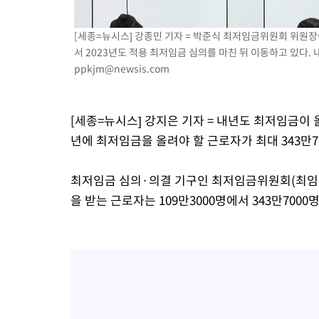
-10669초 전 >
온열질환 사망자 3명 늘어…누적 환자 3000명 돌파
[세종=뉴시스] 강종민 기자 = 박준식 최저임금위원회 위원
-4614초 전 >
강릉에 시간당 81.4㎜ 물폭탄…도로 잠기고 담벼락 붕괴
서 2023년도 적용 최저임금 심의를 마친 뒤 이동하고 있다. 내
-721초 전 >
백운산서 80년근 천종산삼 9뿌리 발견…감정가 1.3억원
ppkjm@newsis.com
26분 전 >
선재도서 해루질 나섰다 실종 60대, 닷새 만에 숨진 채 발견
1시간 전 >
남자 농구, 나고야 아시안게임서 '홈팀' 일본과 한일전
1시간 전 >
여수 오동도 해상서 모터보트 전복…1명 사망·1명 실종
[세종=뉴시스] 강지은 기자 = 내년도 최저임금이 
2시간 전 >
극한폭염 한풀 꺾이지만…'낮 최고 35도' 무더위, 열대야 계속[다
년에 최저임금을 올려야 할 근로자가 최대 343만7
날씨]
3시간 전 >
축구협회 "압수수색·성접대 논란 사과…쇄신의 기회로 삼겠다"
3시간 전 >
[속보]'압수수색·성접대 논란' 축구협회 "실망과 걱정 안겨드려 죄
최저임금 심의·의결 기구인 최저임금위원회(최임위
6시간 전 >
'최고 37도' 폭염 지속…강원동해안 최대 150㎜ 비
을 받는 근로자는 109만3000명에서 343만700
8시간 전 >
[속보]뉴욕증시 상승 마감…S&P 0.6% 나스닥 1.3%↑