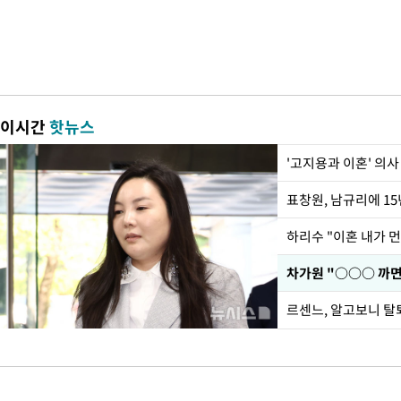
이시간
핫뉴스
'고지용과 이혼' 의사
하리수 "이혼 내가 
르센느, 알고보니 탈