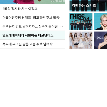
컴백하는 스키즈
이번주 국회에는 무슨 일
2타점 적시타 치는 이정후
더불어민주당 당대표·최고위원 후보 합동연설회
주택용지 검토 알려지자... 신속히 늘어선 '근조화환'
안드레예바에게 서브하는 페르난데스
폭우에 무너진 강릉 교동 주택 담벼락