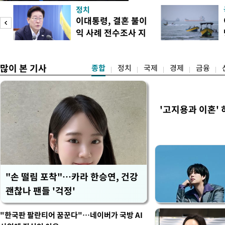
보가 8일 제주·인천 지역 순
정치
다. 앞서 정청래 후보 우세
이대통령, 결혼 불이
·울산·경남 경선에서 1승 1
익 사례 전수조사 지
제주·인천 경선에서 이기며 '
시
만 두 후보 간 누적 득표율 차
많이 본 기사
종합
정치
국제
경제
금융
'고지용과 이혼' 
"손 떨림 포착"…카라 한승연, 건강
괜찮나 팬들 '걱정'
"한국판 팔란티어 꿈꾼다"…네이버가 국방 AI