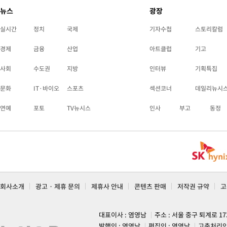
뉴스
광장
실시간
정치
국제
기자수첩
스토리칼럼
경제
금융
산업
아트클럽
기고
사회
수도권
지방
인터뷰
기획특집
문화
IT·바이오
스포츠
섹션코너
데일리뉴시
연예
포토
TV뉴시스
인사
부고
동정
회사소개
광고 · 제휴 문의
제휴사 안내
콘텐츠 판매
저작권 규약
고
대표이사 : 염영남
주소 : 서울 중구 퇴계로 1
발행인 : 염영남
편집인 : 염영남
고충처리인