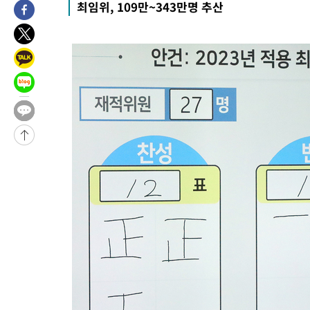
최임위, 109만~343만명 추산
1시간 전 >
남자 농구, 나고야 아시안게임서 '홈팀' 일본과 한일전
1시간 전 >
여수 오동도 해상서 모터보트 전복…1명 사망·1명 실종
2시간 전 >
극한폭염 한풀 꺾이지만…'낮 최고 35도' 무더위, 열대야 계속[다
날씨]
3시간 전 >
축구협회 "압수수색·성접대 논란 사과…쇄신의 기회로 삼겠다"
3시간 전 >
[속보]'압수수색·성접대 논란' 축구협회 "실망과 걱정 안겨드려 죄
6시간 전 >
'최고 37도' 폭염 지속…강원동해안 최대 150㎜ 비
8시간 전 >
[속보]뉴욕증시 상승 마감…S&P 0.6% 나스닥 1.3%↑
-29123초 전 >
이란 "호르무즈 재개방 합의 근접…美 배상 선행돼야"
-20170초 전 >
[속보]與최고위원 제주·인천 순회경선…박선원·최민희·서미
한민수·김용 순
-20123초 전 >
[속보]김민석, 與 전대 당원투표 누적 득표율 45.42%로 1위…
청래 44.56%
-19405초 전 >
[속보]與 대표 경선 제주·인천 당원투표…金 47.75%·鄭
42.08%·宋 10.17%
-18939초 전 >
이강인 "아틀레티코 이적 기뻐…등번호 7번 의미보단 팀 위해 
것"
-18874초 전 >
[속보]與 당대표 경선, 제주·인천 권리당원 투표 김민석 승리
-12648초 전 >
낮 최고 35도 '무더위'…동해안 시간당 30㎜ '강한 비'[내일날
-11918초 전 >
[속보]이강인 "감독님이 원하는 마음 느꼈고, 많은 트로피 원해
틀레티코 이적"
-11700초 전 >
수도권 40도 육박 '펄펄'…동해안 일부 지역엔 호의주의보