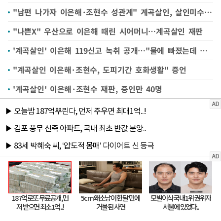
"남편 나가자 이은해·조현수 성관계" 계곡살인, 살인미수 사건 전말
"나쁜X" 우산으로 이은해 때린 시어머니…계곡살인 재판
'계곡살인' 이은해 119신고 녹취 공개…"물에 빠졌는데 안 나와"
"계곡살인 이은해·조현수, 도피기간 호화생활" 증언
'계곡살인' 이은해·조현수 재판, 증인만 40명