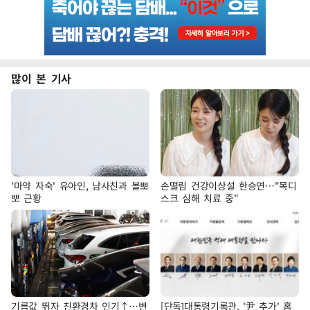
많이 본 기사
'마약 자숙' 유아인, 남사친과 볼뽀
손떨림 건강이상설 한승연…"목디
뽀 근황
스크 심해 치료 중"
기름값 뛰자 친환경차 인기↑…변
[단독]대통령기록관, '尹 추가' 홈