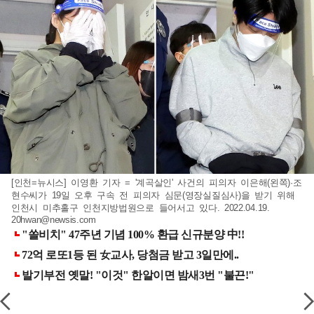
[인천=뉴시스] 이영환 기자 = '계곡살인' 사건의 피의자 이은해(왼쪽)·조
현수씨가 19일 오후 구속 전 피의자 심문(영장실질심사)을 받기 위해
인천시 미추홀구 인천지방법원으로 들어서고 있다. 2022.04.19.
20hwan@newsis.com