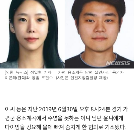
[인천=뉴시스] 정일형 기자 = '가평 용소계곡 남편 살인사건' 용의자
이은해(왼쪽)와 공범 조현수. (사진은 인천지방검찰청 제공)
이씨 등은 지난 2019년 6월30일 오후 8시24분 경기 가
평군 용소계곡에서 수영을 못하는 이씨 남편 윤씨에게
다이빙을 강요해 물에 빠져 숨지게 한 혐의로 기소됐다.