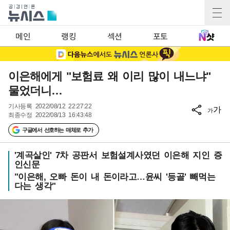
메인
랭킹
섹션
포토
이은해에게 "보험료 왜 이리 많이 내느냐"
물었더니…
기사등록
2022/08/12 22:27:22
가
가
최종수정
2022/08/13 16:43:48
구글에서 선호하는 매체로 추가
'계곡살인' 7차 공판서 보험설계사였던 이은해 지인 증
인신문
"이은해, 오빠 돈이 내 돈이라고…윤씨 '등골' 빼먹는
다는 생각"