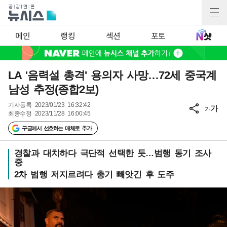
메인
랭킹
섹션
포토
LA '음력설 총격' 용의자 사망…72세 중국계
남성 추정(종합2보)
기사등록
2023/01/23 16:32:42
가
가
최종수정
2023/11/28 16:00:45
구글에서 선호하는 매체로 추가
경찰과 대치하다 극단적 선택한 듯…범행 동기 조사
중
2차 범행 저지르려다 총기 빼앗긴 후 도주