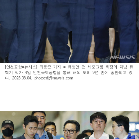
[인천공항=뉴시스] 최동준 기자 = 유병언 전 세모그룹 회장의 차남 유
혁기 씨가 4일 인천국제공항을 통해 해외 도피 9년 만에 송환되고 있
다. 2023.08.04.
photocdj@newsis.com