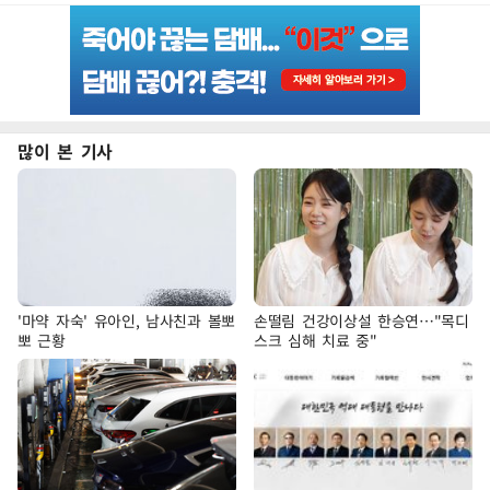
많이 본 기사
'마약 자숙' 유아인, 남사친과 볼뽀
손떨림 건강이상설 한승연…"목디
뽀 근황
스크 심해 치료 중"