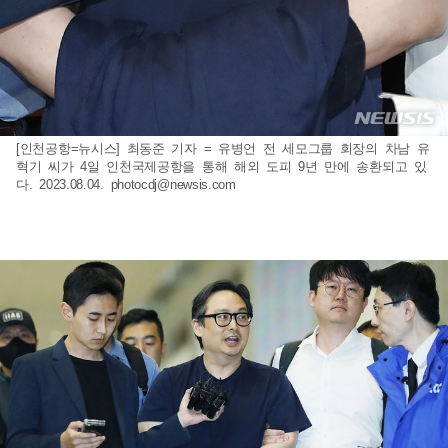
[인천공항=뉴시스] 최동준 기자 = 유병언 전 세모그룹 회장의 차남 유
혁기 씨가 4일 인천국제공항을 통해 해외 도피 9년 만에 송환되고 있
다. 2023.08.04.
photocdj@newsis.com