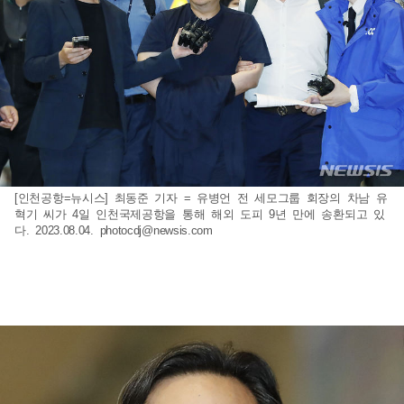
[인천공항=뉴시스] 최동준 기자 = 유병언 전 세모그룹 회장의 차남 유
혁기 씨가 4일 인천국제공항을 통해 해외 도피 9년 만에 송환되고 있
다. 2023.08.04.
photocdj@newsis.com