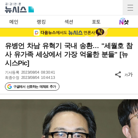
메인
랭킹
섹션
포토
유병언 차남 유혁기 국내 송환… "세월호 참
사 유가족 세상에서 가장 억울한 분들" [뉴
시스Pic]
기사등록
2023/08/04 08:30:41
가
가
최종수정
2023/08/04 10:44:13
구글에서 선호하는 매체로 추가