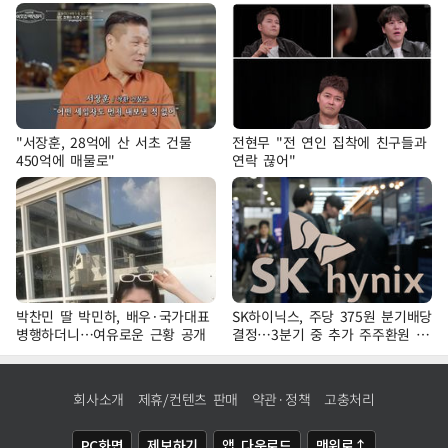
"서장훈, 28억에 산 서초 건물
전현무 "전 연인 집착에 친구들과
450억에 매물로"
연락 끊어"
박찬민 딸 박민하, 배우·국가대표
SK하이닉스, 주당 375원 분기배당
병행하더니…여유로운 근황 공개
결정…3분기 중 추가 주주환원 발
표
회사소개
제휴/컨텐츠 판매
약관·정책
고충처리
PC화면
제보하기
앱 다운로드
맨위로↑