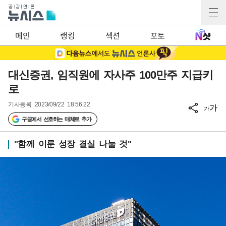
메인
랭킹
섹션
포토
대신증권, 임직원에 자사주 100만주 지급키
로
기사등록
2023/09/22 18:56:22
가
가
구글에서 선호하는 매체로 추가
"함께 이룬 성장 결실 나눌 것"