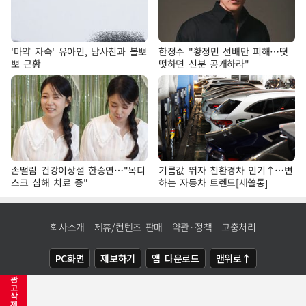
'마약 자숙' 유아인, 남사친과 볼뽀
한정수 "황정민 선배만 피해…떳
뽀 근황
떳하면 신분 공개하라"
손떨림 건강이상설 한승연…"목디
기름값 뛰자 친환경차 인기↑…변
스크 심해 치료 중"
하는 자동차 트렌드[세쓸통]
회사소개
제휴/컨텐츠 판매
약관·정책
고충처리
PC화면
제보하기
앱 다운로드
맨위로↑
광
COPYRIGHTⓒ
NEWSIS
ALL RIGHTS RESERVED.
고
삭
제