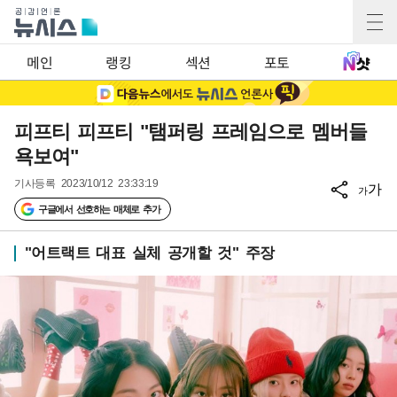
메인
랭킹
섹션
포토
피프티 피프티 "탬퍼링 프레임으로 멤버들
욕보여"
기사등록
2023/10/12 23:33:19
가
가
구글에서 선호하는 매체로 추가
"어트랙트 대표 실체 공개할 것" 주장