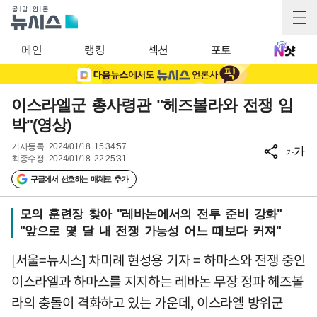
메인
랭킹
섹션
포토
이스라엘군 총사령관 "헤즈볼라와 전쟁 임
박"(영상)
기사등록
2024/01/18 15:34:57
가
가
최종수정
2024/01/18 22:25:31
구글에서 선호하는 매체로 추가
모의 훈련장 찾아 "레바논에서의 전투 준비 강화"
"앞으로 몇 달 내 전쟁 가능성 어느 때보다 커져"
[서울=뉴시스] 차미례 현성용 기자 = 하마스와 전쟁 중인
이스라엘과 하마스를 지지하는 레바논 무장 정파 헤즈볼
라의 충돌이 격화하고 있는 가운데, 이스라엘 방위군