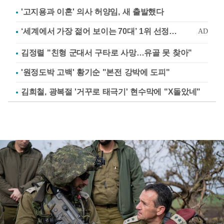
'고지용과 이혼' 의사 허양임, 새 출발했다
김정렬 "친형 군대서 구타로 사망…유골 못 찾아"
'원정도박 고백' 황기순 "본전 강박에 도피"
김희철, 광복절 '거꾸로 태극기' 현수막에 "X돌았네"