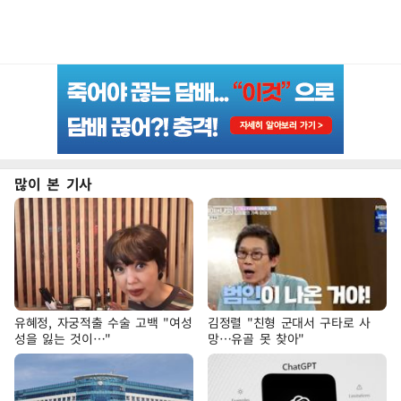
많이 본 기사
유혜정, 자궁적출 수술 고백 "여성
김정렬 "친형 군대서 구타로 사
성을 잃는 것이…"
망…유골 못 찾아"