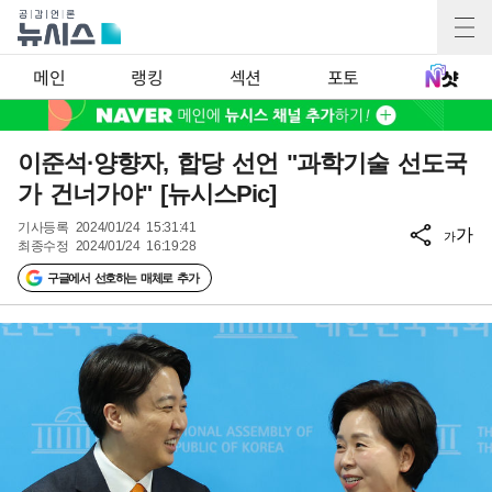
메인
랭킹
섹션
포토
이준석·양향자, 합당 선언 "과학기술 선도국
가 건너가야" [뉴시스Pic]
기사등록
2024/01/24 15:31:41
가
가
최종수정
2024/01/24 16:19:28
구글에서 선호하는 매체로 추가