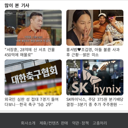
많이 본 기사
"서장훈, 28억에 산 서초 건물
홍서범♥조갑경, 아들 불륜 사과
450억에 매물로"
후 근황…밝은 미소
외국인 심판 성 접대 7경기 들여
SK하이닉스, 주당 375원 분기배당
다보니…한국 축구 '5승 2무'
결정…3분기 중 추가 주주환원 발
표
회사소개
제휴/컨텐츠 판매
약관·정책
고충처리