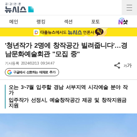
메인
랭킹
섹션
포토
'청년작가 2명에 창작공간 빌려줍니다'…경
남문화예술회관 "모집 중"
기사등록
2024/02/13 09:34:47
가
가
구글에서 선호하는 매체로 추가
오는 3~7월 입주할 경남 서부지역 시각예술 분야 작
가
입주작가 선정시, 예술창작공간 제공 및 창작지원금
지원