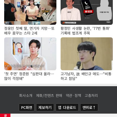
정웅인 첫째 딸, 연기자 지망…또
황정민 사생활 논란, '77번 통화'
배우 꿈꾸는 스타 2세
기록에 법조계 주목
'첫 주연' 정준원 "심판대 올라…
고기남자, 故 배인규 애도…"비통
많이 걱정돼"
하고 참담"
회사소개
제휴/컨텐츠 판매
약관·정책
고충처리
PC화면
제보하기
앱 다운로드
맨위로↑
광