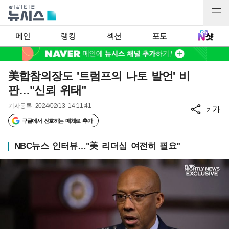
메인
랭킹
섹션
포토
美합참의장도 '트럼프의 나토 발언' 비
판…"신뢰 위태"
기사등록
2024/02/13 14:11:41
가
가
구글에서 선호하는 매체로 추가
NBC뉴스 인터뷰…"美 리더십 여전히 필요"