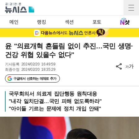
메인
랭킹
섹션
포토
윤 "의료개혁 흔들림 없이 추진…국민 생명·
건강 위협 있을수 없다"
기사등록
2024/02/20 16:49:59
가
가
최종수정
2024/02/20 18:35:29
구글에서 선호하는 매체로 추가
국무회의서 의료계 집단행동 원칙대응
"내각 일치단결…국민 피해 없도록하라"
"아이들 기르는 문제에 정치 개입 안돼"