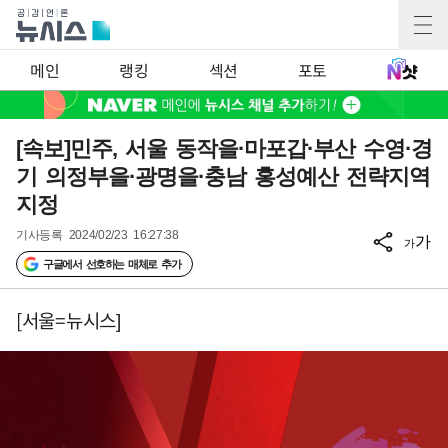
메인
랭킹
섹션
포토
[속보]민주, 서울 동작을·마포갑·부산 수영·경
기 의정부을·광명을·충남 홍성예산 전략지역
지정
기사등록
2024/02/23 16:27:38
가
가
구글에서 선호하는 매체로 추가
[서울=뉴시스]