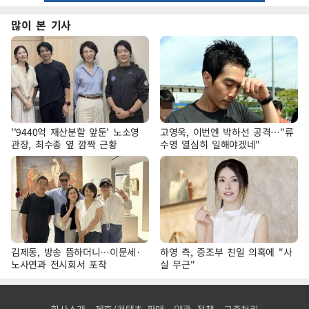
많이 본 기사
''9440억 재산분할 앞둔' 노소영
고영욱, 이번엔 박하선 공격…"류
관장, 최수종 옆 깜짝 근황
수영 열심히 일해야겠네"
김제동, 방송 뜸하더니…이문세·
하영 측, 증조부 친일 의혹에 "사
노사연과 전시회서 포착
실 무근"
회사소개
제휴/컨텐츠 판매
약관·정책
고충처리