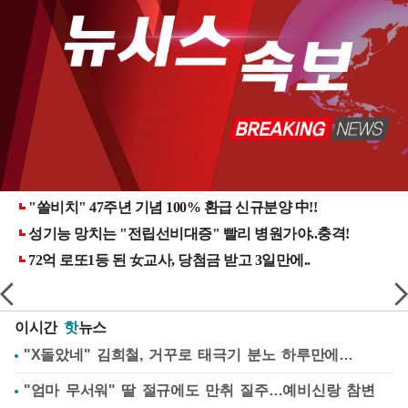
이시간
핫
뉴스
"X돌았네" 김희철, 거꾸로 태극기 분노 하루만에…
"엄마 무서워" 딸 절규에도 만취 질주…예비신랑 참변