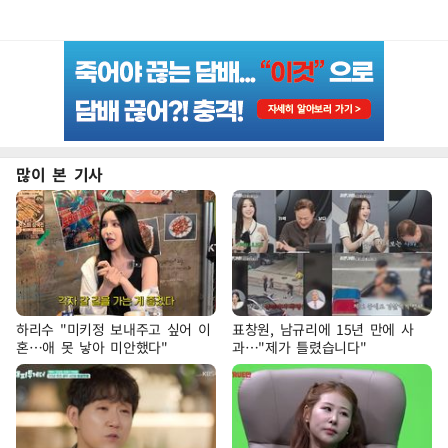
많이 본 기사
하리수 "미키정 보내주고 싶어 이
표창원, 남규리에 15년 만에 사
혼…애 못 낳아 미안했다"
과…"제가 틀렸습니다"