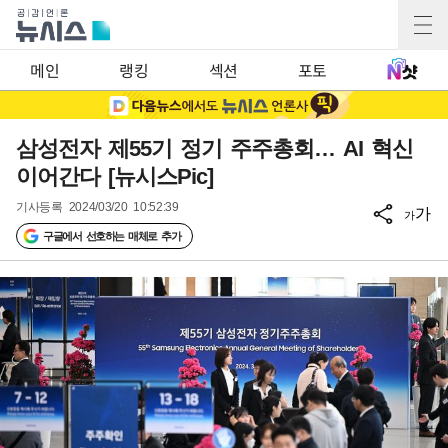
메인
랭킹
섹션
포토
삼성전자 제55기 정기 주주총회… AI 혁신
이어간다 [뉴시스Pic]
기사등록
2024/03/20 10:52:39
가
가
구글에서 선호하는 매체로 추가