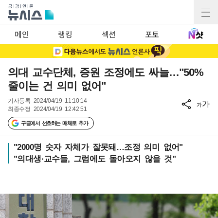
메인
랭킹
섹션
포토
의대 교수단체, 증원 조정에도 싸늘…"50%
줄이는 건 의미 없어"
기사등록
2024/04/19 11:10:14
가
가
최종수정
2024/04/19 12:42:51
구글에서 선호하는 매체로 추가
"2000명 숫자 자체가 잘못돼…조정 의미 없어"
"의대생·교수들, 그럼에도 돌아오지 않을 것"