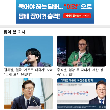
많이 본 기사
김희철, 결국 '거꾸로 태극기' 사과
홍석천, 입양 두 자녀에 '재산 상
"깊게 보지 못했다"
속' 언급했다