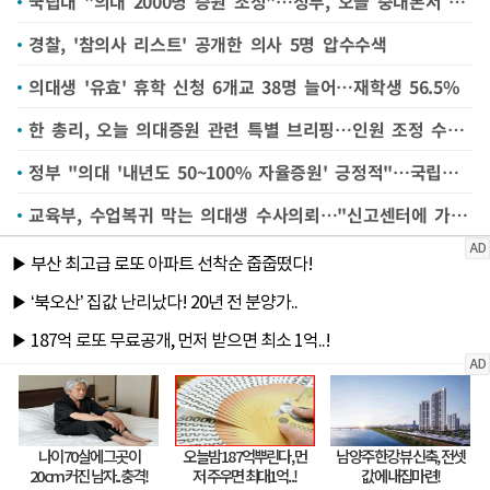
국립대 "의대 2000명 증원 조정"…정부, 오늘 중대본서 수용할 듯
경찰, '참의사 리스트' 공개한 의사 5명 압수수색
의대생 '유효' 휴학 신청 6개교 38명 늘어…재학생 56.5%
한 총리, 오늘 의대증원 관련 특별 브리핑…인원 조정 수용하나
정부 "의대 '내년도 50~100% 자율증원' 긍정적"…국립대 건의 수용 가닥
교육부, 수업복귀 막는 의대생 수사의뢰…"신고센터에 가해사례 접수"