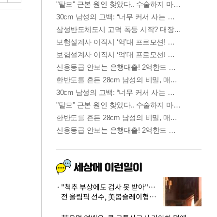
"척추 부상에도 검사 못 받아"…
전 올림픽 선수, 美봅슬레이협회
상대 소송