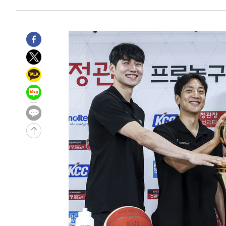
5시간 전 >
[속보]뉴욕증시 상승 마감…S&P 0.6% 나스닥 1.3%↑
-31586초 전 >
[속보]與최고위원 제주·인천 순회경선…박선원·최민희
한민수·김용 순
-31539초 전 >
[속보]김민석, 與 전대 당원투표 누적 득표율 45.42%로 
청래 44.56%
-30821초 전 >
[속보]與 대표 경선 제주·인천 당원투표…金 47.75%·
42.08%·宋 10.17%
-30355초 전 >
이강인 "아틀레티코 이적 기뻐…등번호 7번 의미보단 팀 
것"
-30290초 전 >
[속보]與 당대표 경선, 제주·인천 권리당원 투표 김민석 
-24064초 전 >
낮 최고 35도 '무더위'…동해안 시간당 30㎜ '강한 비'[
-23334초 전 >
[속보]이강인 "감독님이 원하는 마음 느꼈고, 많은 트로피
틀레티코 이적"
-23116초 전 >
수도권 40도 육박 '펄펄'…동해안 일부 지역엔 호의주의
-22085초 전 >
온열질환 사망자 3명 늘어…누적 환자 3000명 돌파
-16030초 전 >
강릉에 시간당 81.4㎜ 물폭탄…도로 잠기고 담벼락 붕괴
-12137초 전 >
백운산서 80년근 천종산삼 9뿌리 발견…감정가 1.3억원
-9847초 전 >
선재도서 해루질 나섰다 실종 60대, 닷새 만에 숨진 채 발견
-7381초 전 >
남자 농구, 나고야 아시안게임서 '홈팀' 일본과 한일전
-6757초 전 >
여수 오동도 해상서 모터보트 전복…1명 사망·1명 실종
-2984초 전 >
극한폭염 한풀 꺾이지만…'낮 최고 35도' 무더위, 열대야 