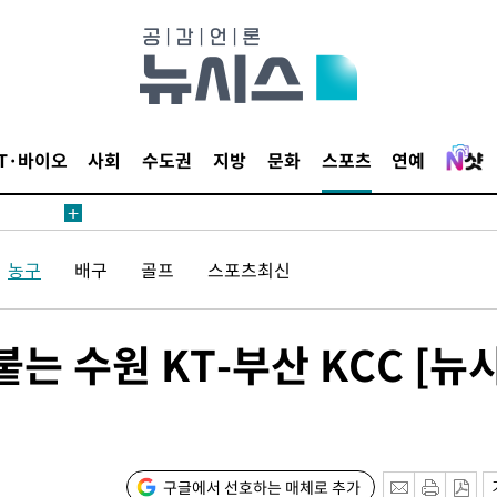
鄭
위해 뛸
승리
내일날씨]
 원해 아
IT·바이오
사회
수도권
지방
문화
스포츠
연예
보
농구
배구
골프
스포츠최신
 수원 KT-부산 KCC [뉴
계속[다음
"
려 죄송"
구글에서 선호하는 매체로 추가