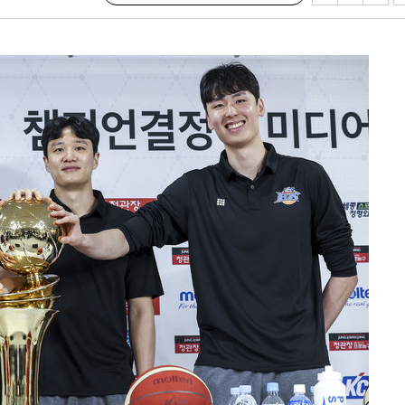
·서미화·
1위… 정
鄭
위해 뛸
승리
내일날씨]
 원해 아
보
계속[다음