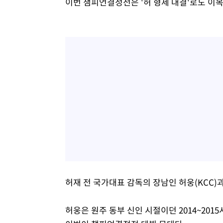
이번 챔피언결정전은 '허 형제 대결'로도 이목
허재 전 국가대표 감독의 장남인 허웅(KCC)
허웅은 원주 동부 신인 시절이던 2014~201