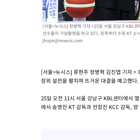
주 날씨]
-2초 전 >
축구협회 "압수수색·성접대 논란 사과…쇄신의 기회로 삼겠다
24분 전 >
[속보]'압수수색·성접대 논란' 축구협회 "실망과 걱정 안겨드
3시간 전 >
'최고 37도' 폭염 지속…강원동해안 최대 150㎜ 비
[서울=뉴시스] 정병혁 기자 =25일 서울 강남구 KBL
선수들이 기념촬영을 하고 있다. 왼쪽부터 수원 KT 소닉붐 문
5시간 전 >
[속보]뉴욕증시 상승 마감…S&P 0.6% 나스닥 1.3%↑
jhope@newsis.com
[서울=뉴시스] 류현주 정병혁 김진엽 기자 =
장외 설전을 펼치며 뜨거운 대결을 예고했다.
25일 오전 11시 서울 강남구 KBL센터에서 
에서 송영진 KT 감독과 전창진 KCC 감독,