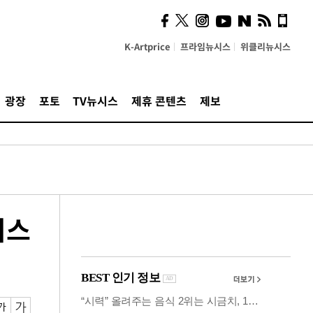
사이 해답 찾았죠"…알을
깨고 나온 '초자아'
K-Artprice
프라임뉴시스
위클리뉴시스
광장
포토
TV뉴시스
제휴 콘텐츠
제보
시스