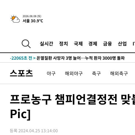
청래 44.56%
-30801초 전 >
[속보]與 대표 경선 제주·인천 당원투표…金 47.75%·
42.08%·宋 10.17%
-30335초 전 >
이강인 "아틀레티코 이적 기뻐…등번호 7번 의미보단 팀 
2026.08.08 (토)
서울 30.9℃
것"
-30270초 전 >
[속보]與 당대표 경선, 제주·인천 권리당원 투표 김민석 
-24044초 전 >
낮 최고 35도 '무더위'…동해안 시간당 30㎜ '강한 비'[
-23314초 전 >
[속보]이강인 "감독님이 원하는 마음 느꼈고, 많은 트로피
실시간
정치
국제
경제
금융
산업
틀레티코 이적"
-23096초 전 >
수도권 40도 육박 '펄펄'…동해안 일부 지역엔 호의주의
-22065초 전 >
온열질환 사망자 3명 늘어…누적 환자 3000명 돌파
-16010초 전 >
강릉에 시간당 81.4㎜ 물폭탄…도로 잠기고 담벼락 붕괴
스포츠
야구
해외야구
축구
해외축구
-12117초 전 >
백운산서 80년근 천종산삼 9뿌리 발견…감정가 1.3억원
-9827초 전 >
선재도서 해루질 나섰다 실종 60대, 닷새 만에 숨진 채 발견
-7361초 전 >
남자 농구, 나고야 아시안게임서 '홈팀' 일본과 한일전
프로농구 챔피언결정전 맞붙는
-6737초 전 >
여수 오동도 해상서 모터보트 전복…1명 사망·1명 실종
Pic]
-2964초 전 >
극한폭염 한풀 꺾이지만…'낮 최고 35도' 무더위, 열대야 
주 날씨]
18초 전 >
축구협회 "압수수색·성접대 논란 사과…쇄신의 기회로 삼겠다
25분 전 >
[속보]'압수수색·성접대 논란' 축구협회 "실망과 걱정 안겨드
등록 2024.04.25 13:14:00
3시간 전 >
'최고 37도' 폭염 지속…강원동해안 최대 150㎜ 비