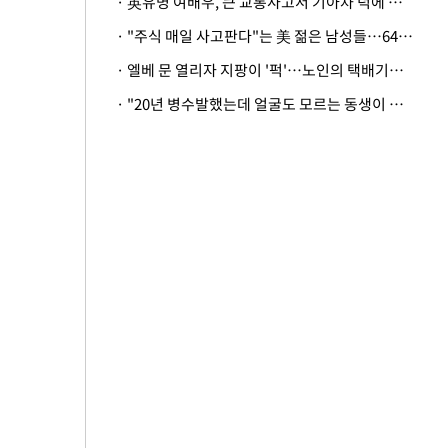
· 英유명 여배우, 큰 교통사고서 기아차 덕에 살았다
· "주식 매일 사고판다"는 美 젊은 남성들…64%가 "나는 인생의 패배자“
· 엘베 문 열리자 지팡이 '퍽'…노인의 택배기사 폭행 이유
· "20년 병수발했는데 얼굴도 모르는 동생이 유산 절반을"…배다른 형제 상속권 있을까