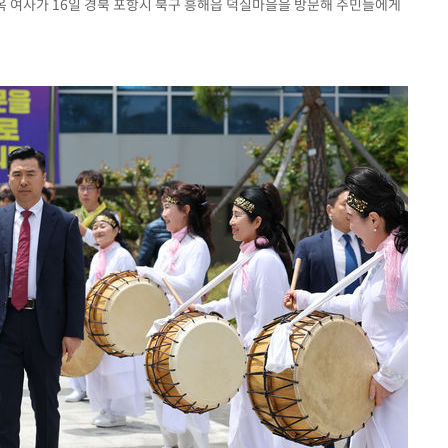
윤옥 여사가 16일 경북 포항시 북구 흥해읍 덕실마을을 방문해 주민들에게