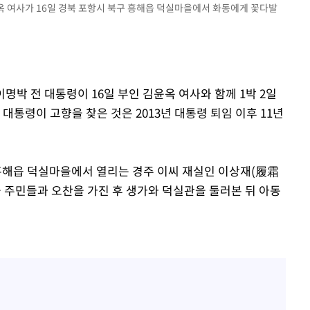
윤옥 여사가 16일 경북 포항시 북구 흥해읍 덕실마을에서 화동에게 꽃다발
동'
리(종합)
개
급대우'
이명박 전 대통령이 16일 부인 김윤옥 여사와 함께 1박 2일
온도차'
대통령이 고향을 찾은 것은 2013년 대통령 퇴임 이후 11년
 밝혀
발로 부상
 흥해읍 덕실마을에서 열리는 경주 이씨 재실인 이상재(履霜
 논의
을 주민들과 오찬을 가진 후 생가와 덕실관을 둘러본 뒤 아동
밀정보, 언