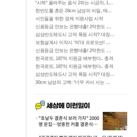
"호날두 결혼식 보러 가자" 2000
명 운집…엉뚱한 커플 결혼식에
'황당'