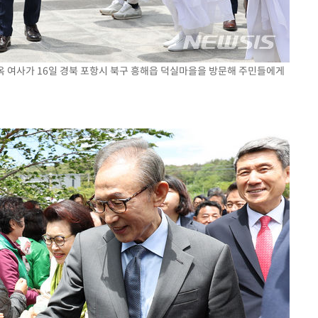
윤옥 여사가 16일 경북 포항시 북구 흥해읍 덕실마을을 방문해 주민들에게