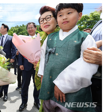
온도차'
 밝혀
발로 부상
 논의
밀정보, 언
시작'
승리…정청래
청래
청래 승리
7%·정청래
2%·김민석
0.30%
 차에 첫