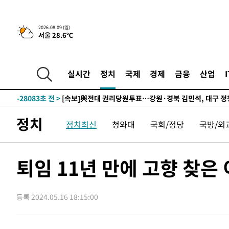
2026.08.09 (일)
서울 28.6℃
4시간 전 >
‘축구의 신’ 아르헨티나 축구 선수 메시의 부친 지병 별세
-30279초 전 >
AT마드리드 데뷔 앞둔 이강인, 맨시티전 선발 대신 '벤치 
-28909초 전 >
[속보]與 강원·TK 당원투표 합산 김민석 48.54%로 
실시간
정치
국제
경제
금융
산업
44.40%
-28243초 전 >
與 강원·TK 당원투표 합산 김민석 46.01%로 승리…정
44.53%
-28083초 전 >
[속보]與전대 권리당원투표…강원·경북 김민석, 대구 정
-27890초 전 >
[속보]與 당대표 경선, 경북 권리당원 투표 김민석 47.3
정치
정치최신
청와대
국회/정당
국방/외
45.71%
-27792초 전 >
[속보]與 당대표 경선, 대구 권리당원 투표 정청래 47.8
46.35%
-27589초 전 >
[속보]與 당대표 경선, 강원 권리당원 투표 김민석 승리…5
득표
-25507초 전 >
"일본축구협회, 대한축구협회 성 접대 의혹 심판 조사"
퇴임 11년 만에 고향 찾은 
-18149초 전 >
[속보]장은수, KLPGA 제주삼다수 역전 우승…데뷔 10년
정상
-13514초 전 >
"얼마나 더웠으면"…안동 물길공원서 헤엄친 구렁이 '소
등록 2024.05.16 18:15:00
-13441초 전 >
손흥민, 68분 뛰고 2경기 침묵…LAFC, 톨루카에 1-0 승
-12713초 전 >
'2경기 연속 침묵' 손흥민, 톨루카전 68분만 뛰고 슈팅 0
-11465초 전 >
이강인, 오늘 서울서 AT마드리드 입단식…'전례 없는 특