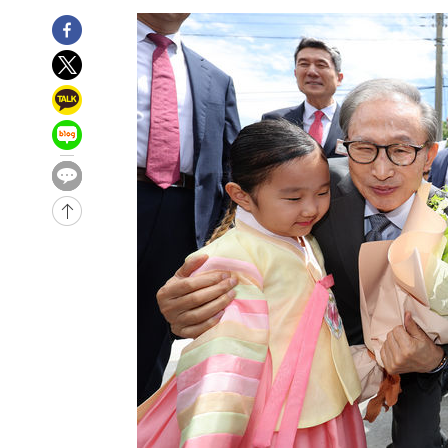
27분 전 >
'여긴 20도, 저긴 50도'…열화상 카메라로 본 폭염 저감시설 '
36분 전 >
콜롬비아 신임 우파 대통령 취임 하루만에 차량폭탄 폭발 사건
2시간 전 >
튀르키예 외무장관, "메카 3국 방위협정은 이란이 목표 아냐 "
3시간 전 >
이군이 불법 군시설 건설한 레바논 남부에서 레바논군 3명 폭
3시간 전 >
[속보]美중부 사령관, 이스라엘 긴급방문 다중화된 전선 상황
4시간 전 >
美 국방부, 켄달 전 공군장관 보안허가 취소…“에어포스원 기
론 누출”
4시간 전 >
‘축구의 신’ 아르헨티나 축구 선수 메시의 부친 지병 별세
-30279초 전 >
AT마드리드 데뷔 앞둔 이강인, 맨시티전 선발 대신 '벤치 
-28909초 전 >
[속보]與 강원·TK 당원투표 합산 김민석 48.54%로 
44.40%
-28243초 전 >
與 강원·TK 당원투표 합산 김민석 46.01%로 승리…정
44.53%
-28083초 전 >
[속보]與전대 권리당원투표…강원·경북 김민석, 대구 정
-27890초 전 >
[속보]與 당대표 경선, 경북 권리당원 투표 김민석 47.3
45.71%
-27792초 전 >
[속보]與 당대표 경선, 대구 권리당원 투표 정청래 47.8
46.35%
-27589초 전 >
[속보]與 당대표 경선, 강원 권리당원 투표 김민석 승리…5
득표
-25507초 전 >
"일본축구협회, 대한축구협회 성 접대 의혹 심판 조사"
-18149초 전 >
[속보]장은수, KLPGA 제주삼다수 역전 우승…데뷔 10년