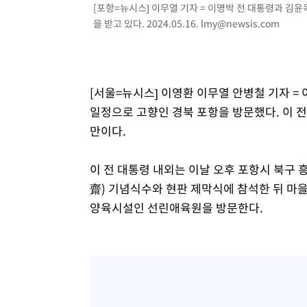
[포항=뉴시스] 이무열 기자 = 이명박 전 대통령과 김
정상
-13514초 전 >
"얼마나 더웠으면"…안동 물길공원서 헤엄친 구렁이 '소
을 받고 있다. 2024.05.16.
lmy@newsis.com
-13441초 전 >
손흥민, 68분 뛰고 2경기 침묵…LAFC, 톨루카에 1-0 승
-12713초 전 >
'2경기 연속 침묵' 손흥민, 톨루카전 68분만 뛰고 슈팅 0
-11465초 전 >
이강인, 오늘 서울서 AT마드리드 입단식…'전례 없는 특
[서울=뉴시스] 이영환 이무열 안병철 기자 = 
27분 전 >
'여긴 20도, 저긴 50도'…열화상 카메라로 본 폭염 저감시설 '
일정으로 고향인 경북 포항을 방문했다. 이 전 
36분 전 >
콜롬비아 신임 우파 대통령 취임 하루만에 차량폭탄 폭발 사건
만이다.
2시간 전 >
튀르키예 외무장관, "메카 3국 방위협정은 이란이 목표 아냐 "
3시간 전 >
이군이 불법 군시설 건설한 레바논 남부에서 레바논군 3명 폭
이 전 대통령 내외는 이날 오후 포항시 북구
3시간 전 >
[속보]美중부 사령관, 이스라엘 긴급방문 다중화된 전선 상황
齋) 기념식수와 현판 제막식에 참석한 뒤 마
4시간 전 >
美 국방부, 켄달 전 공군장관 보안허가 취소…“에어포스원 기
론 누출”
양육시설인 선린애육원을 방문한다.
4시간 전 >
‘축구의 신’ 아르헨티나 축구 선수 메시의 부친 지병 별세