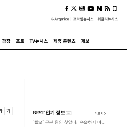
사이 해답 찾았죠"…알을
깨고 나온 '초자아'
K-Artprice
프라임뉴시스
위클리뉴시스
광장
포토
TV뉴시스
제휴 콘텐츠
제보
]