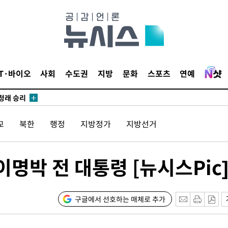
시작'
승리…정청래
IT·바이오
사회
수도권
지방
문화
스포츠
연예
청래
청래 승리
7%·정청래
교
북한
행정
지방정가
지방선거
2%·김민석
0.30%
이명박 전 대통령 [뉴시스Pic
 차에 첫
동'
리(종합)
구글에서 선호하는 매체로 추가
개
급대우'