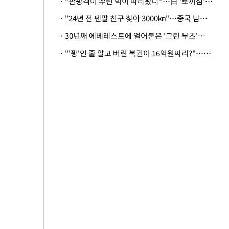
· "관광객이 뿌린 먹이 따라왔나"…日 '토끼섬' 멧돼지, 토끼까지 사냥
· "24년 전 펜팔 친구 찾아 3000㎞"…중국 남성 사연에 '뭉클'
· 30년째 에베레스트에 얼어붙은 '그린 부츠'…드디어 가족 품으로
· "'꽝'인 줄 알고 버린 복권이 16억원짜리?"…극적으로 되찾은 사연