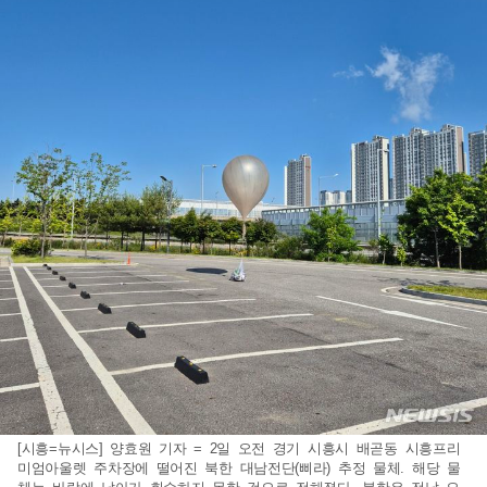
[시흥=뉴시스] 양효원 기자 = 2일 오전 경기 시흥시 배곧동 시흥프리
미엄아울렛 주차장에 떨어진 북한 대남전단(삐라) 추정 물체. 해당 물