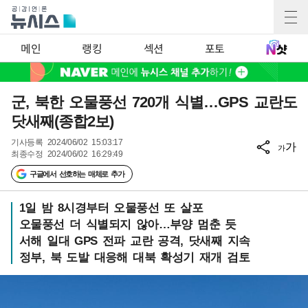
메인
랭킹
섹션
포토
군, 북한 오물풍선 720개 식별…GPS 교란도
닷새째(종합2보)
기사등록
2024/06/02 15:03:17
가
가
최종수정
2024/06/02 16:29:49
구글에서 선호하는 매체로 추가
1일 밤 8시경부터 오물풍선 또 살포
오물풍선 더 식별되지 않아…부양 멈춘 듯
서해 일대 GPS 전파 교란 공격, 닷새째 지속
정부, 북 도발 대응해 대북 확성기 재개 검토