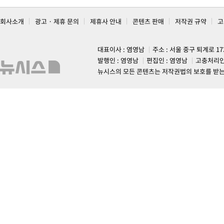
회사소개
광고 · 제휴 문의
제휴사 안내
콘텐츠 판매
저작권 규약
고
대표이사 : 염영남
주소 : 서울 중구 퇴계로 1
발행인 : 염영남
편집인 : 염영남
고충처리인
뉴시스의 모든 콘텐츠는 저작권법의 보호를 받는 바, 무