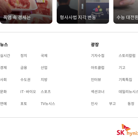
폭염 속 경제는
형사사법 지각 변동
수능 대전
뉴스
광장
실시간
정치
국제
기자수첩
스토리칼럼
경제
금융
산업
아트클럽
기고
사회
수도권
지방
인터뷰
기획특집
문화
IT·바이오
스포츠
섹션코너
데일리뉴시
연예
포토
TV뉴시스
인사
부고
동정