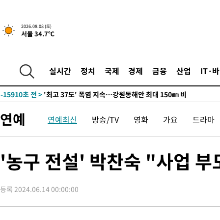
-9056초 전 >
[속보]뉴욕증시 상승 마감…S&P 0.6% 나스닥 1.3%↑
2026.08.08 (토)
서울 34.7℃
-31754초 전 >
극한폭염 한풀 꺾이지만…'낮 최고 35도' 무더위, 열대야 계속
주 날씨]
-28772초 전 >
축구협회 "압수수색·성접대 논란 사과…쇄신의 기회로 삼겠다
-27289초 전 >
[속보]'압수수색·성접대 논란' 축구협회 "실망과 걱정 안겨드려
실시간
정치
국제
경제
금융
산업
IT·
송"
-15910초 전 >
'최고 37도' 폭염 지속…강원동해안 최대 150㎜ 비
-9036초 전 >
[속보]뉴욕증시 상승 마감…S&P 0.6% 나스닥 1.3%↑
-31774초 전 >
극한폭염 한풀 꺾이지만…'낮 최고 35도' 무더위, 열대야 계속
연예
연예최신
방송/TV
영화
가요
드라마
주 날씨]
-28792초 전 >
축구협회 "압수수색·성접대 논란 사과…쇄신의 기회로 삼겠다
-27309초 전 >
[속보]'압수수색·성접대 논란' 축구협회 "실망과 걱정 안겨드려
송"
-15930초 전 >
'최고 37도' 폭염 지속…강원동해안 최대 150㎜ 비
'농구 전설' 박찬숙 "사업 
-9056초 전 >
[속보]뉴욕증시 상승 마감…S&P 0.6% 나스닥 1.3%↑
등록 2024.06.14 00:00:00