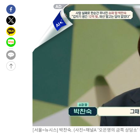
[서울=뉴시스] 박찬숙. (사진=채널A '오은영의 금쪽 상담소' 캡처