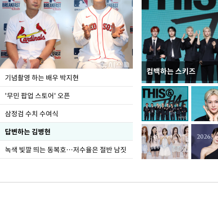
컴백하는 스키즈
이 대통령, 국가폭력 
기념촬영 하는 배우 박지현
가 책임지고 치유"
'무민 팝업 스토어' 오픈
삼정검 수치 수여식
답변하는 김병현
녹색 빛깔 띄는 동복호…저수율은 절반 남짓