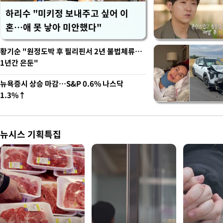
하리수 "미키정 보내주고 싶어 이
혼…애 못 낳아 미안했다"
황기순 "원정도박 후 필리핀서 2년 불법체류…
1년간 은둔"
뉴욕증시 상승 마감…S&P 0.6% 나스닥
1.3%↑
뉴시스 기획특집