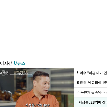
이시간
핫뉴스
하리수 "이혼 내가 
손 묶인채 물속에… 女
"서장훈, 28억에 산