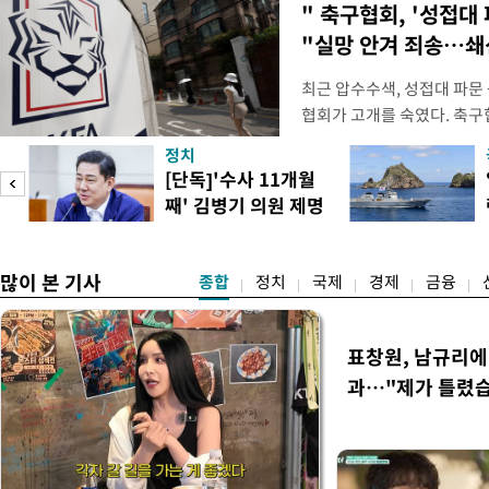
" 축구협회, '성접대 
"실망 안겨 죄송…
최근 압수수색, 성접대 파문
협회가 고개를 숙였다. 축구협
관계자 여러분께 드리는 글
정치
다. 축구협회는 최근 2026 
[단독]'수사 11개월
컵 조별리그 탈락과 관련해
째' 김병기 의원 제명
회에서 질타를 받은 데 이어,
청원글
많이 본 기사
종합
정치
국제
경제
금융
표창원, 남규리에 
과…"제가 틀렸