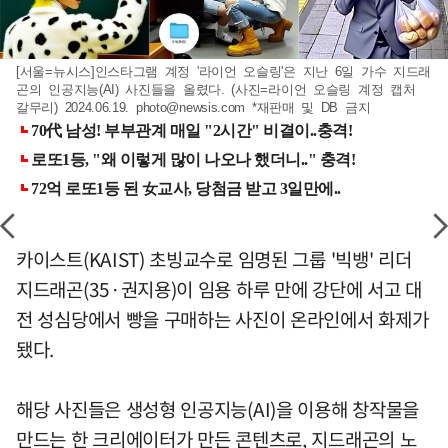
[서울=뉴시스]인스타그램 계정 '라이언 오슬링'은 지난 6일 가수 지드래
곤의 인공지능(AI) 사진들을 올렸다. (사진=라이언 오슬링 계정 캡처
갈무리) 2024.06.19.
photo@newsis.com
*재판매 및 DB 금지
카이스트(KAIST) 초빙교수로 임명된 그룹 '빅뱅' 리더
지드래곤(35·권지용)이 임용 하루 만에 강단에 서고 대
전 성심당에서 빵을 구매하는 사진이 온라인에서 화제가
됐다.
해당 사진들은 생성형 인공지능(AI)을 이용해 창작물을
만드는 한 크리에이터가 만든 콘텐츠로, 지드래곤의 노