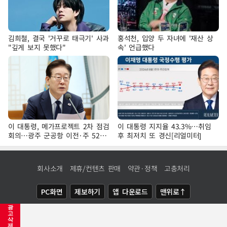
김희철, 결국 '거꾸로 태극기' 사과
홍석천, 입양 두 자녀에 '재산 상
"깊게 보지 못했다"
속' 언급했다
이 대통령, 메가프로젝트 2차 점검
이 대통령 지지율 43.3%…취임
회의…광주 군공항 이전·주 52시
후 최저치 또 경신[리얼미터]
간 예외 등 논의
회사소개
제휴/컨텐츠 판매
약관·정책
고충처리
PC화면
제보하기
앱 다운로드
맨위로↑
광
COPYRIGHTⓒ
NEWSIS
ALL RIGHTS RESERVED.
고
삭
제