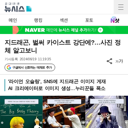
메인
랭킹
섹션
포토
지드래곤, 벌써 카이스트 강단에?…사진 정
체 알고보니
기사등록
2024/06/19 11:19:35
가
가
구글에서 선호하는 매체로 추가
'라이언 오슬링', SNS에 지드래곤 이미지 게재
AI 크리에이터로 이미지 생성…누리꾼들 폭소