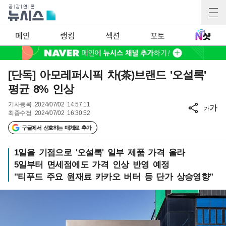
메인
랭킹
섹션
포토
[단독] 아모레퍼시픽 차(茶)브랜드 '오설록'
평균 8% 인상
기사등록
2024/07/02 14:57:11
가
가
최종수정
2024/07/02 16:30:52
구글에서 선호하는 매체로 추가
1일을 기점으로 '오설록' 일부 제품 가격 올라
5일부터 면세점에도 가격 인상 반영 예정
"티푸드 주요 원재료 카카오 버터 등 단가 상승영향"