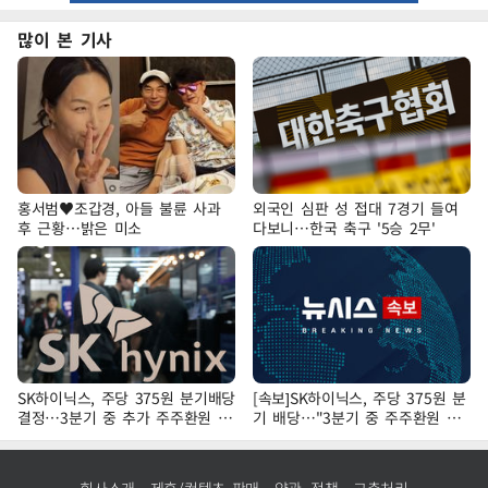
많이 본 기사
홍서범♥조갑경, 아들 불륜 사과
외국인 심판 성 접대 7경기 들여
후 근황…밝은 미소
다보니…한국 축구 '5승 2무'
SK하이닉스, 주당 375원 분기배당
[속보]SK하이닉스, 주당 375원 분
결정…3분기 중 추가 주주환원 발
기 배당…"3분기 중 주주환원 방
표
안 확정"
회사소개
제휴/컨텐츠 판매
약관·정책
고충처리