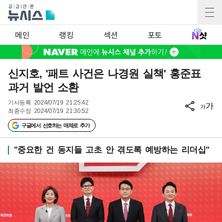
메인
랭킹
섹션
포토
신지호, '패트 사건은 나경원 실책' 홍준표
과거 발언 소환
기사등록
2024/07/19 21:25:42
가
가
최종수정
2024/07/19 21:30:52
구글에서 선호하는 매체로 추가
"중요한 건 동지들 고초 안 겪도록 예방하는 리더십"