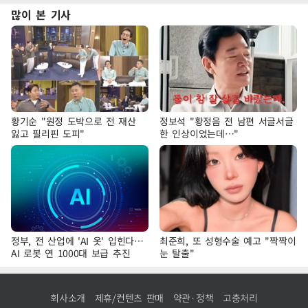
많이 본 기사
황기순 "원정 도박으로 전 재산
정보석 "황정음 전 남편 서글서글
잃고 필리핀 도피"
한 인상이었는데…"
정부, 전 산업에 'AI 옷' 입힌다…
최준희, 또 성형수술 예고 "짝짝이
AI 로봇 연 1000대 보급 추진
눈 탈출"
회사소개
제휴/컨텐츠 판매
약관·정책
고충처리