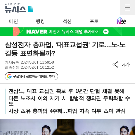
메인
랭킹
섹션
포토
삼성전자 총파업, '대표교섭권' 기로…노-노
갈등 표면화될까?
기사등록
2024/08/01 11:59:58
가
가
최종수정
2024/08/01 16:12:52
구글에서 선호하는 매체로 추가
전삼노, 대표 교섭권 확보 후 1년간 단협 체결 못해
다른 노조서 이의 제기 시 합법적 쟁의권 무력화할 수
도
사상 초유 총파업 4주째…파업 지속 여부 초미 관심