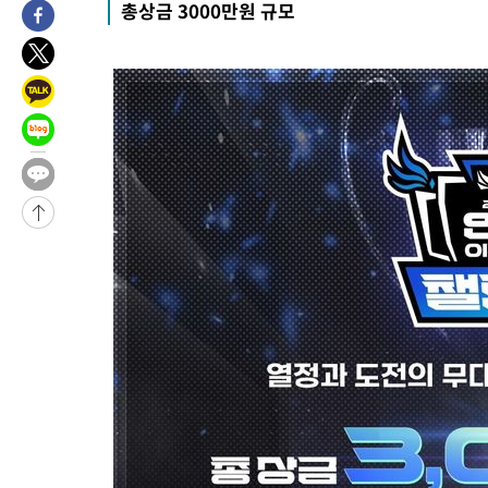
총상금 3000만원 규모
-17917초 전 >
[속보]규제합리화위원회 부위원장에 김태유 서울대 공대 교수
병태 후임
-14275초 전 >
[속보]국힘 윤리위, '돌려차기 발언' 진종오·서범수 징계 절차 
-9600초 전 >
[속보] 7월 중국 수출 23.9%↑ 수입 27.5%↑…무역총액 25.
-6760초 전 >
[속보]'채상병 순직 책임' 임성근, 항소심도 징역 3년
-6626초 전 >
[속보]종합특검, '관저이전 봐주기 감사' 유병호 구속기소
-3226초 전 >
민주 콩고 에볼라환자 4천명 돌파, 4053명 발생 1850명 사망
-31092초 전 >
"낮 기온 소폭 하락"…수도권 폭염중대경보, 폭염경보로 하향
-31056초 전 >
[속보]이 대통령, '호우피해' 안동·의성 관할 4개 면 특별재난
선포
-31019초 전 >
[단독]중수청 지원 검사들, 정원 초과 시 낮은 계급 임용…희망
갈 수도
-28990초 전 >
낮 최고 37도 찜통더위…곳곳 소나기·강원 많은 비[내일날씨]
-27296초 전 >
SK하이닉스, 용인·청주 팹에 54조 투자…"AI 메모리 수요 선
응"
-24152초 전 >
여자배구 이재영·이다영 자매, 아제르바이잔 투란VC 입단
-23405초 전 >
외국인 심판 성 접대 7경기 들여다보니…한국 축구 '5승 2무'
-23139초 전 >
[속보]코스닥, 2.86포인트(0.36%) 내린 798.81마감
-23092초 전 >
[속보]코스피, 6200선 약보합…0.60% 내린 6258.77에 마쳐
-23072초 전 >
[속보]원·달러 환율, 7.7원 내린 1416.1원 마감