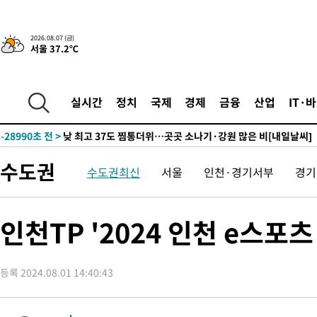
-3226초 전 >
민주 콩고 에볼라환자 4천명 돌파, 4053명 발생 1850명 사망
2026.08.07 (금)
서울 37.2℃
-31092초 전 >
"낮 기온 소폭 하락"…수도권 폭염중대경보, 폭염경보로 하향
-31056초 전 >
[속보]이 대통령, '호우피해' 안동·의성 관할 4개 면 특별재난
선포
-31019초 전 >
[단독]중수청 지원 검사들, 정원 초과 시 낮은 계급 임용…희망
실시간
정치
국제
경제
금융
산업
IT·
갈 수도
-28990초 전 >
낮 최고 37도 찜통더위…곳곳 소나기·강원 많은 비[내일날씨]
-27296초 전 >
SK하이닉스, 용인·청주 팹에 54조 투자…"AI 메모리 수요 선
응"
-24152초 전 >
여자배구 이재영·이다영 자매, 아제르바이잔 투란VC 입단
수도권
수도권최신
서울
인천·경기서부
경기
-23405초 전 >
외국인 심판 성 접대 7경기 들여다보니…한국 축구 '5승 2무'
-23139초 전 >
[속보]코스닥, 2.86포인트(0.36%) 내린 798.81마감
-23092초 전 >
[속보]코스피, 6200선 약보합…0.60% 내린 6258.77에 마쳐
인천TP '2024 인천 e스포
-23072초 전 >
[속보]원·달러 환율, 7.7원 내린 1416.1원 마감
-22961초 전 >
[속보] 노원서 40.1도 관측…서울, 2018년 이후 첫 40도
등록 2024.08.01 14:40:43
-20051초 전 >
[속보]종합특검, '계엄 수용공간 확보' 신용해 前교정본부장 기
-18924초 전 >
외신들도 주목한 韓축구 파문…"국민적 공분에 수사 재개"
-18895초 전 >
11시간 압수수색에 성접대 파문까지…'쑥대밭' 된 축구협회