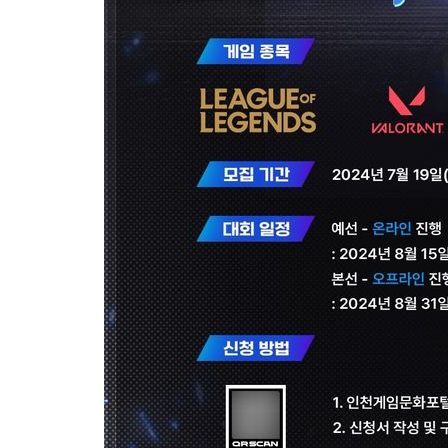
-22961초 전 >
[속보] 노원서 40.1도 관측…서울, 2018년 이후 첫 40도
-20051초 전 >
[속보]종합특검, '계엄 수용공간 확보' 신용해 前교정본부장 기
-18924초 전 >
외신들도 주목한 韓축구 파문…"국민적 공분에 수사 재개"
-18895초 전 >
11시간 압수수색에 성접대 파문까지…'쑥대밭' 된 축구협회
-17917초 전 >
[속보]규제합리화위원회 부위원장에 김태유 서울대 공대 교수
병태 후임
-14275초 전 >
[속보]국힘 윤리위, '돌려차기 발언' 진종오·서범수 징계 절차 
-9600초 전 >
[속보] 7월 중국 수출 23.9%↑ 수입 27.5%↑…무역총액 25.
-6760초 전 >
[속보]'채상병 순직 책임' 임성근, 항소심도 징역 3년
-6626초 전 >
[속보]종합특검, '관저이전 봐주기 감사' 유병호 구속기소
-3226초 전 >
민주 콩고 에볼라환자 4천명 돌파, 4053명 발생 1850명 사망