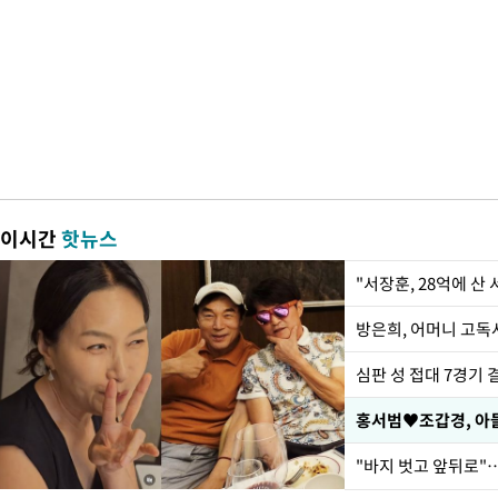
이시간
핫뉴스
"서장훈, 28억에 산
방은희, 어머니 고독사
심판 성 접대 7경기 
홍서범♥조갑경, 아들
"바지 벗고 앞뒤로"