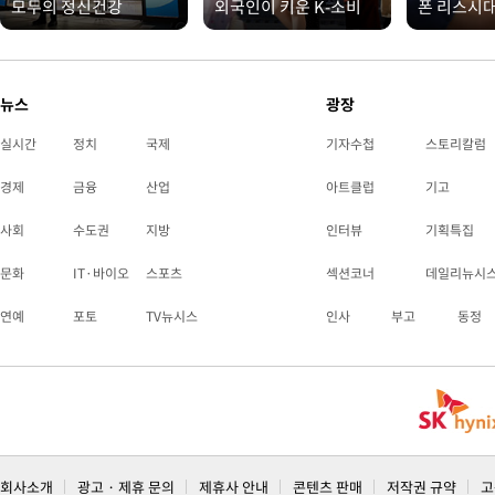
모두의 정신건강
외국인이 키운 K-소비
폰 리스시
뉴스
광장
실시간
정치
국제
기자수첩
스토리칼럼
경제
금융
산업
아트클럽
기고
사회
수도권
지방
인터뷰
기획특집
문화
IT·바이오
스포츠
섹션코너
데일리뉴시
연예
포토
TV뉴시스
인사
부고
동정
회사소개
광고 · 제휴 문의
제휴사 안내
콘텐츠 판매
저작권 규약
고