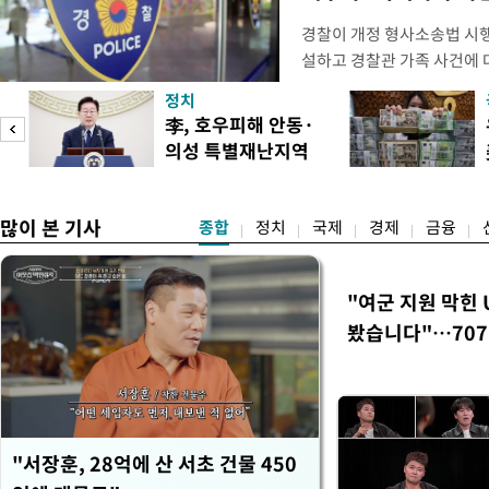
경찰이 개정 형사소송법 시
설하고 경찰관 가족 사건에 
피제'를 도입한다. 경찰청은 
정치
후속 조치 태스크포스(TF)'
李, 호우피해 안동·
우선 올해 하반기 인사에 
의성 특별재난지역
하던 수사감찰 기능을 인권
도
선포
많이 본 기사
종합
정치
국제
경제
금융
"여군 지원 막힌 
봤습니다"…707
벽 소화'
"서장훈, 28억에 산 서초 건물 450