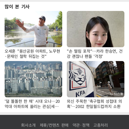
많이 본 기사
오세훈 "용산공원 아파트, 노무현
"손 떨림 포착"…카라 한승연, 건
·문재인 철학 뒤집는 것"
강 괜찮나 팬들 '걱정'
'덜 똘똘한 한 채' 시대 오나…20
외신 주목한 '축구협회 성접대 의
억대 아파트에 쏠리는 관심[세제
혹'…2002 한일월드컵까지 소환
개편, 그 이후②]
회사소개
제휴/컨텐츠 판매
약관·정책
고충처리