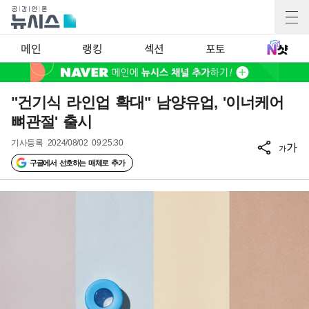
메인
랭킹
섹션
포토
"건기식 라인업 확대" 남양유업, '이너케어
뼈관절' 출시
기사등록
2024/08/02 09:25:30
가
가
구글에서 선호하는 매체로 추가