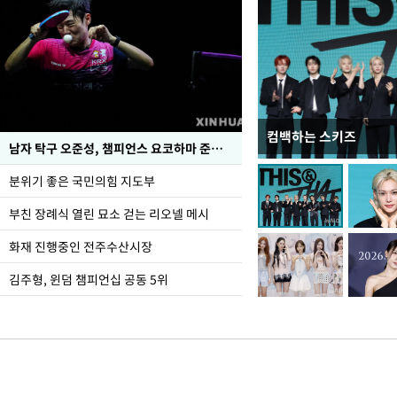
컴백하는 스키즈
한-미, UFS연합연습 1
남자 탁구 오준성, 챔피언스 요코하마 준우승
분위기 좋은 국민의힘 지도부
부친 장례식 열린 묘소 걷는 리오넬 메시
화재 진행중인 전주수산시장
김주형, 윈덤 챔피언십 공동 5위