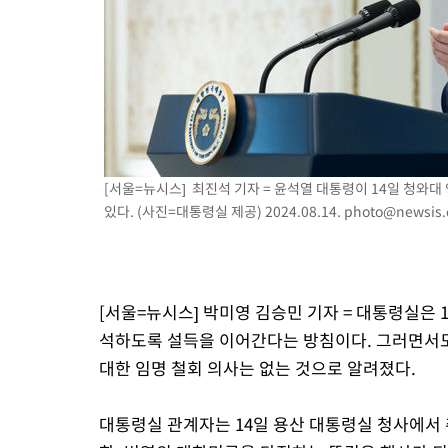
-1484초 전 >
[속보]코스닥, 8.85포인트(1.11%) 오른 807.66 개장
-1480초 전 >
[속보]코스피, 47.56포인트(0.76%) 오른 6306.33 개장
1분 전 >
[속보]지하철 1호선 상행선 용산역 무정차 통과…"집회·시위"
29분 전 >
'낮 최고 34도' 전국 더위 지속…강원·경상권 오전 비
51분 전 >
파키스탄 보안군, 대 테러작전으로 남서부의 무장세력 소탕전..15명
해
1시간 전 >
인천 앞바다 연락두절 모터보트 승선원 3명 전원 구조
[서울=뉴시스] 최진석 기자 = 윤석열 대통령이 14일 청와
1시간 전 >
이집트, 가자 협상 당사자들에게 약속이행과 방해금지 촉구
있다. (사진=대통령실 제공) 2024.08.14.
photo@newsis
2시간 전 >
트럼프, 이란 추가 요구에 "저강도 대응…이건 체스게임"
[서울=뉴시스] 박미영 김승민 기자 = 대통령실은 
석하도록 설득을 이어간다는 방침이다. 그러면서
대한 임명 철회 의사는 없는 것으로 알려졌다.
대통령실 관계자는 14일 용산 대통령실 청사에서 