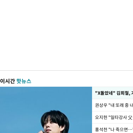
이시간
핫뉴스
"X돌았네" 김희철,
권상우 "내 또래 중
홍석천 "나 죽으면…