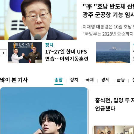
"李 "호남 반도체 
광주 군공항 기능 임
이재명 대통령은 10일 호남
"국방부는 2028년 중순까지
으로 임시 배치해서 광주 군
정치
조기에 활용될 수 있도록 조
미
17~27일 한미 UFS
대통령은 이날 오후 청와대에
연습…야외기동훈련
차 민관합동 점검회의'에서 
차
14건
많이 본 기사
종합
정치
국제
경제
금융
홍석천, 입양 두 
언급했다