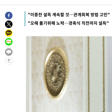
52분 전 >
파키스탄 보안군, 대 테러작전으로 남서부의 무장세력 소탕전..15명
해
1시간 전 >
인천 앞바다 연락두절 모터보트 승선원 3명 전원 구조
"이종찬 설득 계속할 것…관계회복 방법 고민"
1시간 전 >
이집트, 가자 협상 당사자들에게 약속이행과 방해금지 촉구
"오해 풀기위해 노력…경축식 직전까지 설득"
2시간 전 >
트럼프, 이란 추가 요구에 "저강도 대응…이건 체스게임"
-31517초 전 >
[속보]경찰, '내부 비리' 자진신고자 징계 감면…포상금 1억으
대
-30761초 전 >
누그러진 극한 폭염…'낮 최고 34도' 무더위는 이어져[내일날씨
-27352초 전 >
제주 골프장서 멧돼지 출현 결국 사살…'이용객 대피'
-25170초 전 >
[속보]원·달러 환율, 2.3원 오른 1418.4원 마감
-25014초 전 >
[속보]코스피, 40.89포인트(0.65%) 오른 6299.66 마감
-25000초 전 >
[속보]코스닥, 55.66포인트(6.97%) 오른 854.47 마감
-21707초 전 >
대포통장 107개로 불법도박 수익 5062억 세탁…19명 검거
-20184초 전 >
[속보]이 대통령 "2028년 중순까지 광주 군공항 기능 다른 군
으로 임시 배치해 산단 조기 착공"
-17334초 전 >
포항스틸야드 관중석 천장 석재 낙하…K리그 전구장 긴급 점검
-5982초 전 >
[속보]'전장연 시위' 1호선 용산역 상행선 무정차 통과 종료
-4460초 전 >
[속보]코스닥 지수 5%대 급등에 '매수 사이드카' 발동
-1746초 전 >
[속보]원·달러 환율, 오전 9시 1410.3원