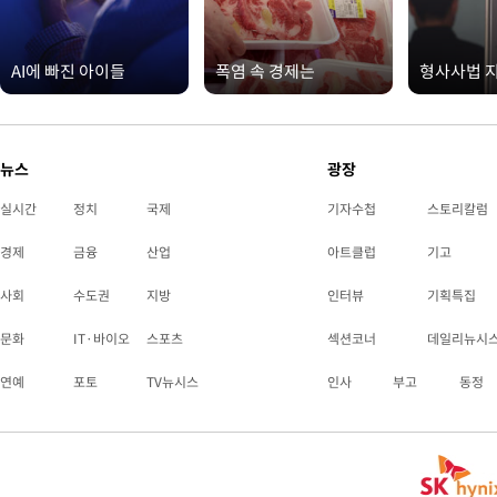
AI에 빠진 아이들
폭염 속 경제는
형사사법 
뉴스
광장
실시간
정치
국제
기자수첩
스토리칼럼
경제
금융
산업
아트클럽
기고
사회
수도권
지방
인터뷰
기획특집
문화
IT·바이오
스포츠
섹션코너
데일리뉴시
연예
포토
TV뉴시스
인사
부고
동정