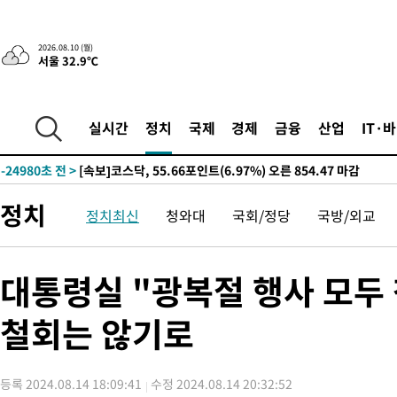
-31497초 전 >
[속보]경찰, '내부 비리' 자진신고자 징계 감면…포상금 1억으
대
-30741초 전 >
누그러진 극한 폭염…'낮 최고 34도' 무더위는 이어져[내일날씨
2026.08.10 (월)
서울 32.9℃
-27332초 전 >
제주 골프장서 멧돼지 출현 결국 사살…'이용객 대피'
-25150초 전 >
[속보]원·달러 환율, 2.3원 오른 1418.4원 마감
-24994초 전 >
[속보]코스피, 40.89포인트(0.65%) 오른 6299.66 마감
실시간
정치
국제
경제
금융
산업
IT·
-24980초 전 >
[속보]코스닥, 55.66포인트(6.97%) 오른 854.47 마감
-21687초 전 >
대포통장 107개로 불법도박 수익 5062억 세탁…19명 검거
-20164초 전 >
[속보]이 대통령 "2028년 중순까지 광주 군공항 기능 다른 군
정치
정치최신
청와대
국회/정당
국방/외교
으로 임시 배치해 산단 조기 착공"
-17314초 전 >
포항스틸야드 관중석 천장 석재 낙하…K리그 전구장 긴급 점검
-5962초 전 >
[속보]'전장연 시위' 1호선 용산역 상행선 무정차 통과 종료
-4440초 전 >
[속보]코스닥 지수 5%대 급등에 '매수 사이드카' 발동
대통령실 "광복절 행사 모두
-1726초 전 >
[속보]원·달러 환율, 오전 9시 1410.3원
철회는 않기로
-1464초 전 >
[속보]코스닥, 8.85포인트(1.11%) 오른 807.66 개장
-1460초 전 >
[속보]코스피, 47.56포인트(0.76%) 오른 6306.33 개장
1분 전 >
[속보]지하철 1호선 상행선 용산역 무정차 통과…"집회·시위"
등록 2024.08.14 18:09:41
수정 2024.08.14 20:32:52
29분 전 >
'낮 최고 34도' 전국 더위 지속…강원·경상권 오전 비