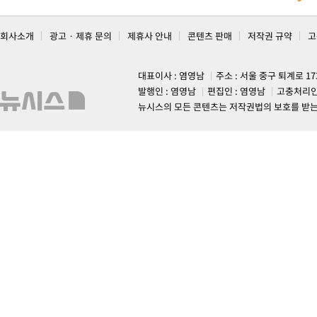
회사소개
광고 · 제휴 문의
제휴사 안내
콘텐츠 판매
저작권 규약
고
대표이사 : 염영남
주소 : 서울 중구 퇴계로 1
발행인 : 염영남
편집인 : 염영남
고충처리인
뉴시스의 모든 콘텐츠는 저작권법의 보호를 받는 바, 무