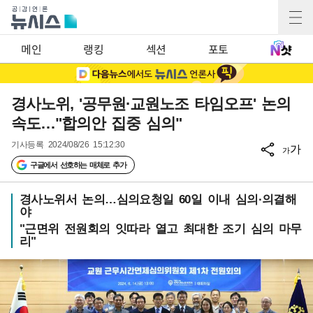
메인
랭킹
섹션
포토
경사노위, '공무원·교원노조 타임오프' 논의
속도…"합의안 집중 심의"
기사등록
2024/08/26 15:12:30
가
가
구글에서 선호하는 매체로 추가
경사노위서 논의…심의요청일 60일 이내 심의·의결해
야
"근면위 전원회의 잇따라 열고 최대한 조기 심의 마무
리"