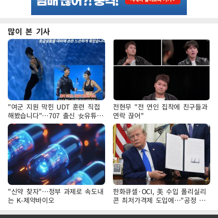
많이 본 기사
"여군 지원 막힌 UDT 훈련 직접
전현무 "전 연인 집착에 친구들과
해봤습니다"…707 출신 女유튜버
연락 끊어"
'완벽 소화'
"신약 찾자"…정부 과제로 속도내
한화큐셀·OCI, 美 수입 폴리실리
는 K-제약바이오
콘 최저가격제 도입에…"공정 경
쟁·수익성 개선 환영"