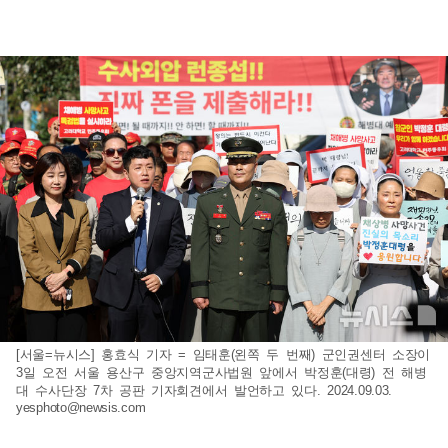
[서울=뉴시스] 홍효식 기자 = 임태훈(왼쪽 두 번째) 군인권센터 소장이
3일 오전 서울 용산구 중앙지역군사법원 앞에서 박정훈(대령) 전 해병
대 수사단장 7차 공판 기자회견에서 발언하고 있다. 2024.09.03.
yesphoto@newsis.com