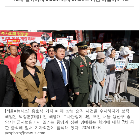
[서울=뉴시스] 홍효식 기자 = 채 상병 순직 사건을 수사하다가 보직
해임된 박정훈(대령) 전 해병대 수사단장이 3일 오전 서울 용산구 중
앙지역군사법원에서 열리는 항명과 상관 명예훼손 혐의에 대한 7차 공
판 출석에 앞서 기자회견에 참석해 있다. 2024.09.03.
yesphoto@newsis.com