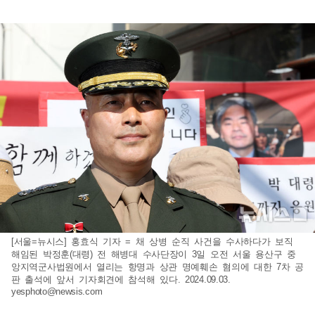
[서울=뉴시스] 홍효식 기자 = 채 상병 순직 사건을 수사하다가 보직
해임된 박정훈(대령) 전 해병대 수사단장이 3일 오전 서울 용산구 중
앙지역군사법원에서 열리는 항명과 상관 명예훼손 혐의에 대한 7차 공
판 출석에 앞서 기자회견에 참석해 있다. 2024.09.03.
yesphoto@newsis.com