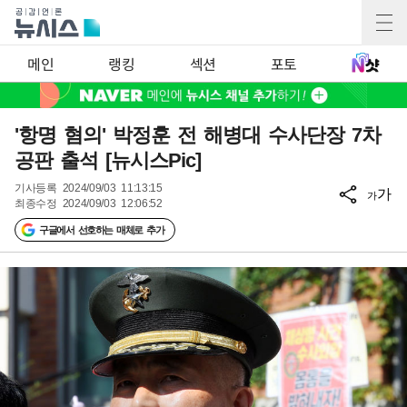
메인
랭킹
섹션
포토
'항명 혐의' 박정훈 전 해병대 수사단장 7차
공판 출석 [뉴시스Pic]
기사등록
2024/09/03 11:13:15
가
가
최종수정
2024/09/03 12:06:52
구글에서 선호하는 매체로 추가