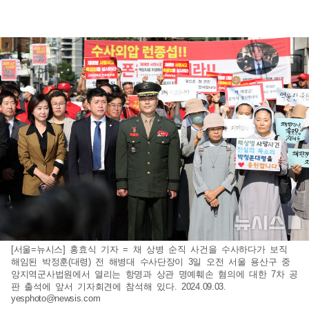
[서울=뉴시스] 홍효식 기자 = 채 상병 순직 사건을 수사하다가 보직
해임된 박정훈(대령) 전 해병대 수사단장이 3일 오전 서울 용산구 중
앙지역군사법원에서 열리는 항명과 상관 명예훼손 혐의에 대한 7차 공
판 출석에 앞서 기자회견에 참석해 있다. 2024.09.03.
yesphoto@newsis.com