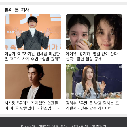
많이 본 기사
이승기 측 "차가원 전세금 미반환
아이유, 장기하 '별일 없이 산다'
은 고도의 사기 수법…엄벌 원해"
선곡…쿨한 일상 공개
허지웅 "우리가 지지했던 인간들
김혜수 "우린 돈 받고 일하는 프
이 이 꼴 만들었다"…형소법 개정
리랜서…받는 만큼 해내야"
에 격한 반응
회사소개
제휴/컨텐츠 판매
약관·정책
고충처리