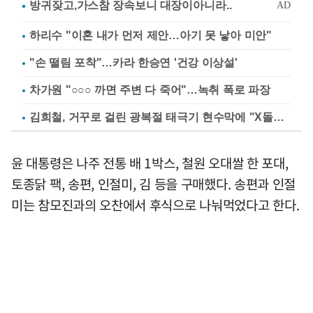
하리수 "이혼 내가 먼저 제안…아기 못 낳아 미안"
"손 떨림 포착"…카라 한승연 '건강 이상설'
차가원 "○○○ 까면 주변 다 죽어"…녹취 폭로 파장
김희철, 거꾸로 걸린 광복절 태극기 현수막에 "X돌았네"
윤 대통령은 나주 전통 배 1박스, 철원 오대쌀 한 포대,
토종닭 팩, 송편, 인절미, 김 등을 구매했다. 송편과 인절
미는 참모진과의 오찬에서 후식으로 나눠먹었다고 한다.