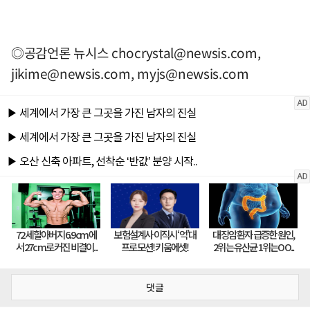
◎공감언론 뉴시스
chocrystal@newsis.com
,
jikime@newsis.com
,
myjs@newsis.com
댓글