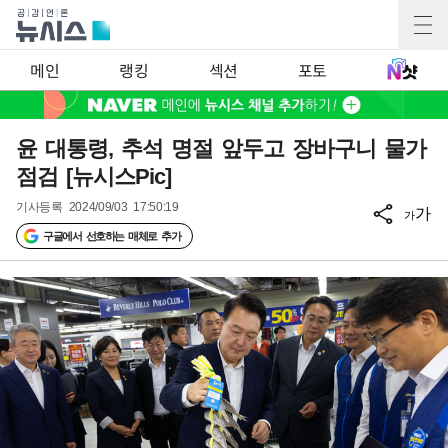
메인
랭킹
섹션
포토
윤 대통령, 추석 명절 앞두고 장바구니 물가
점검 [뉴시스Pic]
기사등록
2024/09/03 17:50:19
가
가
구글에서 선호하는 매체로 추가