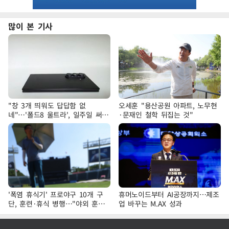
많이 본 기사
"창 3개 띄워도 답답함 없
오세훈 "용산공원 아파트, 노무현
네"…'폴드8 울트라', 일주일 써보
·문재인 철학 뒤집는 것"
니
'폭염 휴식기' 프로야구 10개 구
휴머노이드부터 AI공장까지…제조
단, 훈련·휴식 병행…"야외 훈련
업 바꾸는 M.AX 성과
해도 안전 최우선"